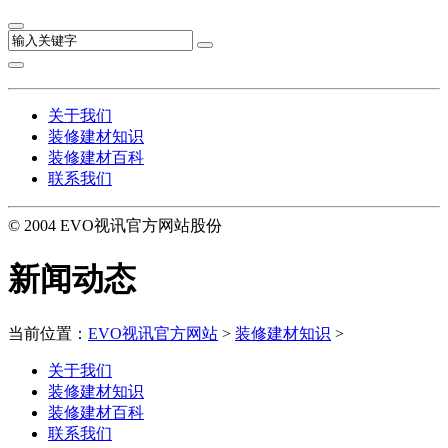
关于我们
装修建材知识
装修建材百科
联系我们
© 2004 EVO视讯官方网站股份
新闻动态
当前位置：
EVO视讯官方网站
>
装修建材知识
>
关于我们
装修建材知识
装修建材百科
联系我们