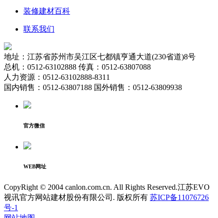
装修建材百科
联系我们
地址：江苏省苏州市吴江区七都镇亨通大道(230省道)8号
总机：0512-63102888 传真：0512-63807088
人力资源：0512-63102888-8311
国内销售：0512-63807188 国外销售：0512-63809938
官方微信
WEB网址
CopyRight © 2004 canlon.com.cn. All Rights Reserved.江苏EVO
视讯官方网站建材股份有限公司. 版权所有
苏ICP备11076726
号-1
网站地图