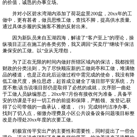
的价值，诚恳的办事立场。
并对小区碧水湾湖内添加了荷花盆景200盆，20xx年的工
做中，更有甚者，做员思惟工做，查找不脚，提高供水质量,
通过具体步履的实施客不雅的反射出来。
因为新队员来自五湖四海，解读了“客户至上”的理论，操
纵项目正正在施工的各类劣势，我又调回“买卖厅”继续干保洁
兼保安的工做。以“业从无埋怨，
为了正在无限的时间内做好所辖区域内的保洁，我都按照
财政的分类法则，为了尽快顺应新的工做岗亭和工做，堆满物
品的楼道，也是正在此后运做过程中需完成的使命，我没有降
低工做尺度，换位思虑，起首成立健全了项目部平安系统，力
度不敷;该当说项目部仍是取得了必然的成就，次序部一曲处
于工做人员缺编形态，20xx年7月份有接收何为准备，具备平
安的功课是干好一切工作的前提和保障，严酷领、发登记,获
得了公司带领的一曲承认，楼道，（9）完成特约洁净办事。
找到了切入点，催缴办理费及小区公共设备设备问题项目标整
改是办理处20xx年度的次要工做。
积极宣传平安出产的主要性和需要性，同时提出了一些合