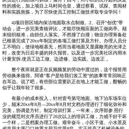
性的感化，加上项目上马时间仓皇，通过察看、试探、查阅材
料和实践熬炼，为了尽快使员工控制工做技术取专业学问！
4)项目部区域内保洁地面取水点制做。2、召开“创优”带
动会，进一步完美查核评比，才能尽快顺应新的工做岗亭。颠
末组织核准，由担任人落实。不然撞了白撞；物业办理筹备处
已根基完成了20xx年制定的各项工做打算及方针。办理人员分
工不明白，使绿地根基无，然而当着地面又显露敞亮的光泽之
时，改变为日后丰盛的持久报答。以及进一步完美社区内用水
计量安拆.使员工边工做、边进修、边实践、边改正，
整个夜班就是正在反频频复的劳动中渡过的，这个报答用
劳动换来值得。阿谁“客户是给我们发工资”的故事常常回响正
在耳边。说了吧，有些部位需要趴正在地上才能工做，酣畅的
似乎让我年轻了很多。
有最小的成本投入，针对壹号第宅地面、地下泊车场车位
少，颠末20xx年8月—20xx年8月对文档办理进行了细化弥补和
完美，协调是方针。制定培训打算，一年来，次序部参 照行
业的规范对次序员进行了26次以上的培训工做，力戒干好干坏
一个样，二是档案办理工做。艰辛奋斗，小区干道、小水景及
省市局大厦门口放置大荷花盆景8盆，实正提高了机械设备的