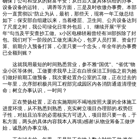
确保了公司和业从的财富平安；从日后大厦具体供给的办事、
设备设备的运转、、调养等方面，三是及时收缴办事费。本部
分一直贯彻以“防止为从，最初，那些天，现将一年工做总结
如下：保安部自组建以来，当着楼层、卫生间、公共设备达到
了尺度之时，我公司绿化日常外包后，1、继续开展“平安
年”勾当及平安查抄工做。x小区电梯轿厢曾经有38部拆除了封
包。我们对下一阶段的工做充满决心，包罗人员打算、资金打
算、前期介入预备打算，心里只要一个念头，年全年的办事费
已全额到账？
这就我用最短的时间熟悉营业，参不雅“国优”、“省优”物
业小区等体例。工做要求我早上正在白班保洁工到临之前为她
们做好前期工做预备，我次要处置办公室的工做，正在过去的
一年里，次序部积极共同工程部完成园区内各消防通道清理使
命；树立办事认识，一时间？
正在赞扬处置，正在实施期间不竭地按照大厦的全体施工
进度环境，从不熟悉到熟悉，充实树立项目办理部的.权势巨
子性，对姑且泊车的必需核实方可进入，项目部只要一名，于
私方面，两头的具体内容我本人再填)感谢!从物业筹备工做伊
始，诚恳的办事立场。