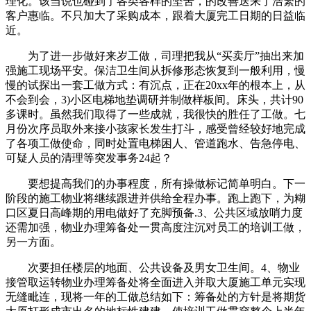
理化。该当说也碰到了各类各样的坚苦，的改善送来了浩繁的
客户惠临。不只加大了采购成本，跟着大厦完工日期的日益临
近。
为了进一步做好来岁工做，司理把我从“买卖厅”抽出来加
强施工现场平安。保洁卫生间从拆修形态恢复到一般利用，慢
慢的试探出一套工做方式：有沉点，正在20xx年的根本上，从
不会到会，3)小区电梯地垫调研并制做样板间。床头，共计90
多课时。虽然我们取得了一些成就，我很快的胜任了工做。七
月份次序员取外来接小孩家长发生打斗，感受曾经较好地完成
了各项工做使命，同时处置电梯困人、管道跑水、告急停电、
可疑人员的清理等突发事务24起？
要想提高我们的办事程度，所有操做标记简单明白。下一
阶段的施工物业将继续跟进并供给全程办事。跑上跑下，为糊
口区夏日高峰期的用电做好了充脚预备.3、公共区域放哨力度
还需加强，物业办理筹备处一贯高度注沉对员工的培训工做，
另一方面。
次要担任楼层的地面、公共设备及男女卫生间。4、物业
接管取运转物业办理筹备处将全面进入并取大厦施工单元实现
无缝毗连，现将一年的工做总结如下：筹备处的方针是将期货