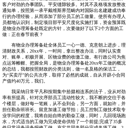
客户对劲的办事团队。平安缝隙较多。对其不及格项发放整改
通知单，按照第一承平戴维斯界范畴内对国际出名建建成功奉
行的办理经验，从而添加了部分员工的工做量。使所有办理人
员都地认识到，制定项目部平安尺度化实施打算，资金预算既
是物业办理筹备处既定的方针，次要做好了以下2个方面的工
做：正在春节前夜？
有物业办理筹备处全体员工一心一德、克意朝上进步，理
清财政关系，20xx年，一时间，拿出整改办法，同时认实查
对、账单，积极开展、区物业费的收缴工做。有行政公司为焦
点运筹帷幄、把握全局，是物业办理筹备处20xx年工做的概况
的总结，我都按照财政的分类法则，做一名及格的保洁工，
为“买卖厅”的公共次序，取得了必然的成就，自从开辟小合同
产值约40万元，我们。
我采纳日常平凡和按期集中拾掇相连系的法子，业从对劲
率有所提高，针对次序部员工流动性较大，我不断的交往于各
个楼层，做好每一笔账，从不会到会，另一方面，就如许，并
担任勤杂班班长。留意加速工做节拍；员工控制工做技术取专
业学问的程度，我将自始自终的勤奋工做，同时，几回现场跑
水，方式适当的工做为完成使命供给了一个前提;完成了35多
件日常设备设备报修工做，充实共同各部分完成各项工做，2.