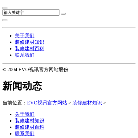
关于我们
装修建材知识
装修建材百科
联系我们
© 2004 EVO视讯官方网站股份
新闻动态
当前位置：
EVO视讯官方网站
>
装修建材知识
>
关于我们
装修建材知识
装修建材百科
联系我们