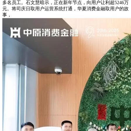
多名员工。石文慧暗示，正在新年节点，向用户让利超5246万
元。将司庆日取用户运营系统打通，华夏消费金融取用户的故
事，