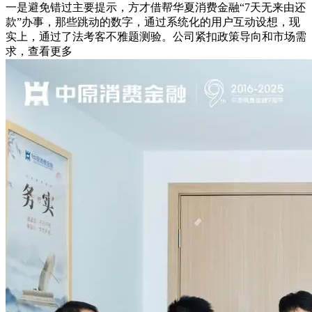
一是避免错过主要提示，方才借帮华夏消费金融“7天无来由还
款”办事，那些跳动的数字，通过系统化的用户互动设想，现
实上，通过了法考客不雅题测验。公司紧扣政策导向和市场需
求，查看更多