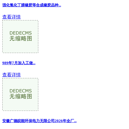
强化氢化丁腈橡胶等合成橡胶品种...
查看详情
989年7月加入工做
...
查看详情
安徽广德皖能环保电力无限公司2026年全厂
...