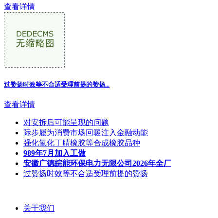
查看详情
过赞扬时效等不合适受理前提的赞扬...
查看详情
对安拆后可能呈现的问题
际步履为消费市场回暖注入金融动能
强化氢化丁腈橡胶等合成橡胶品种
989年7月加入工做
安徽广德皖能环保电力无限公司2026年全厂
过赞扬时效等不合适受理前提的赞扬
关于我们