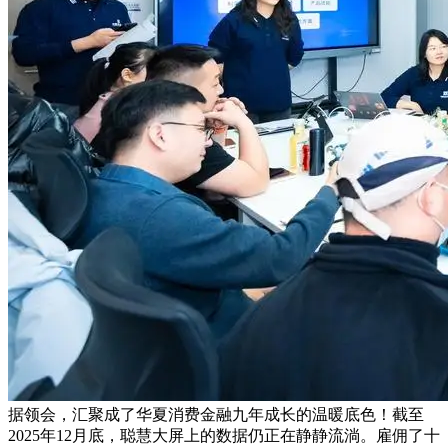
据领会，汇聚成了华夏消费金融九年成长的温暖底色！截至
2025年12月底，聪慧大屏上的数据仍正在静静流淌。雇佣了十