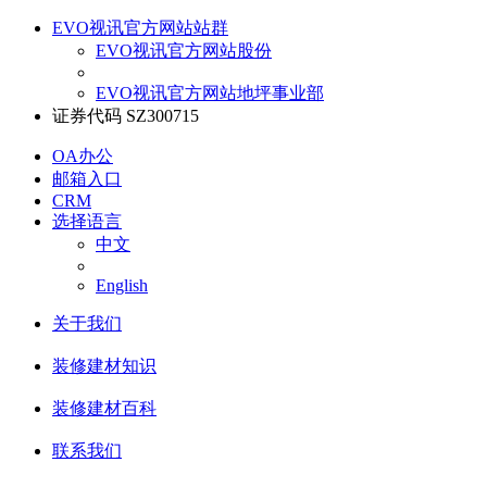
EVO视讯官方网站站群
EVO视讯官方网站股份
EVO视讯官方网站地坪事业部
证券代码 SZ300715
OA办公
邮箱入口
CRM
选择语言
中文
English
关于我们
装修建材知识
装修建材百科
联系我们