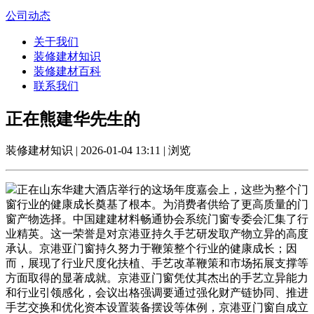
公司动态
关于我们
装修建材知识
装修建材百科
联系我们
正在熊建华先生的
装修建材知识 | 2026-01-04 13:11 | 浏览
正在山东华建大酒店举行的这场年度嘉会上，这些为整个门
窗行业的健康成长奠基了根本。为消费者供给了更高质量的门
窗产物选择。中国建建材料畅通协会系统门窗专委会汇集了行
业精英。这一荣誉是对京港亚持久手艺研发取产物立异的高度
承认。京港亚门窗持久努力于鞭策整个行业的健康成长；因
而，展现了行业尺度化扶植、手艺改革鞭策和市场拓展支撑等
方面取得的显著成就。京港亚门窗凭仗其杰出的手艺立异能力
和行业引领感化，会议出格强调要通过强化财产链协同、推进
手艺交换和优化资本设置装备摆设等体例，京港亚门窗自成立