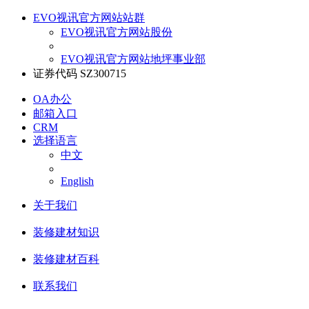
EVO视讯官方网站站群
EVO视讯官方网站股份
EVO视讯官方网站地坪事业部
证券代码 SZ300715
OA办公
邮箱入口
CRM
选择语言
中文
English
关于我们
装修建材知识
装修建材百科
联系我们