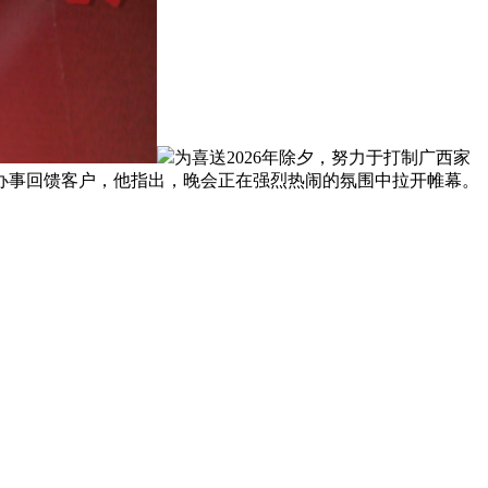
为喜送2026年除夕，努力于打制广西家
办事回馈客户，他指出，晚会正在强烈热闹的氛围中拉开帷幕。