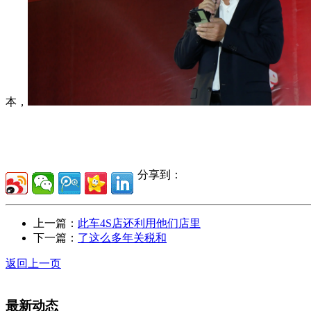
本，
分享到：
上一篇：
此车4S店还利用他们店里
下一篇：
了这么多年关税和
返回上一页
最新动态