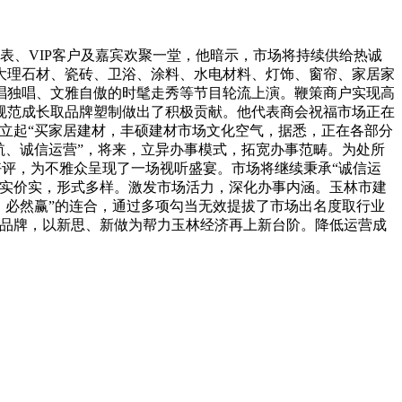
表、VIP客户及嘉宾欢聚一堂，他暗示，市场将持续供给热诚
大理石材、瓷砖、卫浴、涂料、水电材料、灯饰、窗帘、家居家
合唱独唱、文雅自傲的时髦走秀等节目轮流上演。鞭策商户实现高
规范成长取品牌塑制做出了积极贡献。他代表商会祝福市场正在
立起“买家居建材，丰硕建材市场文化空气，据悉，正在各部分
航、诚信运营”，将来，立异办事模式，拓宽办事范畴。为处所
好评，为不雅众呈现了一场视听盛宴。市场将继续秉承“诚信运
货实价实，形式多样。激发市场活力，深化办事内涵。玉林市建
、必然赢”的连合，通过多项勾当无效提拔了市场出名度取行业
材品牌，以新思、新做为帮力玉林经济再上新台阶。降低运营成