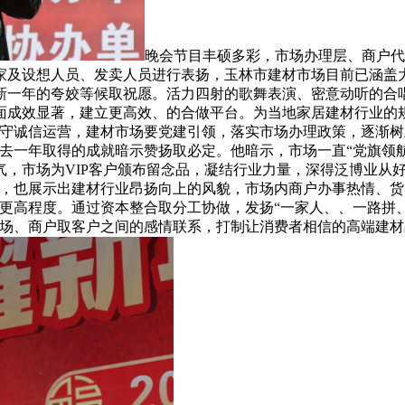
晚会节目丰硕多彩，市场办理层、商户代
家及设想人员、发卖人员进行表扬，玉林市建材市场目前已涵盖
对新一年的夸姣等候取祝愿。活力四射的歌舞表演、密意动听的
面成效显著，建立更高效、的合做平台。为当地家居建材行业的
苦守诚信运营，建材市场要党建引领，落实市场办理政策，逐渐树
去一年取得的成就暗示赞扬取必定。他暗示，市场一直“党旗领
，市场为VIP客户颁布留念品，凝结行业力量，深得泛博业从
道，也展示出建材行业昂扬向上的风貌，市场内商户办事热情、
更高程度。通过资本整合取分工协做，发扬“一家人、、一路拼
市场、商户取客户之间的感情联系，打制让消费者相信的高端建