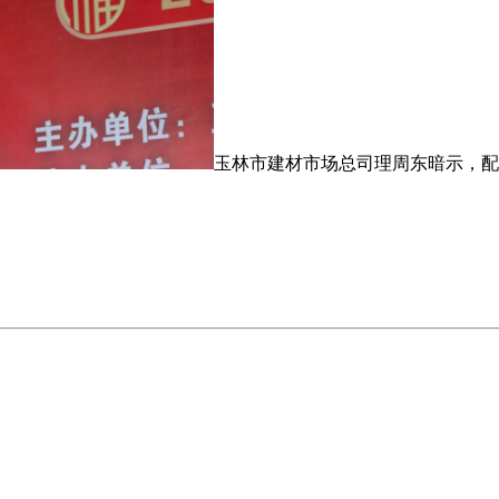
玉林市建材市场总司理周东暗示，配