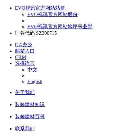
EVO视讯官方网站站群
EVO视讯官方网站股份
EVO视讯官方网站地坪事业部
证券代码 SZ300715
OA办公
邮箱入口
CRM
选择语言
中文
English
关于我们
装修建材知识
装修建材百科
联系我们