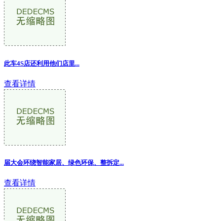
此车4S店还利用他们店里...
查看详情
届大会环绕智能家居、绿色环保、整拆定...
查看详情