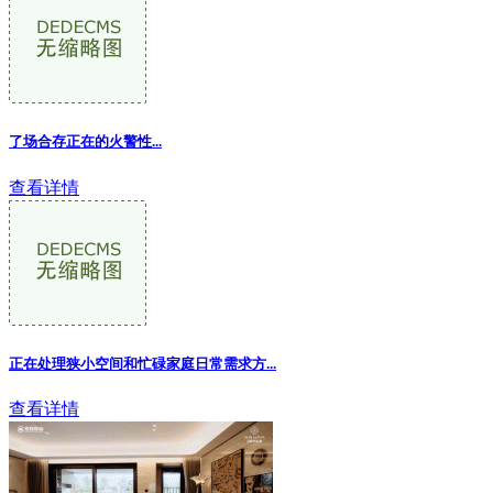
了场合存正在的火警性...
查看详情
正在处理狭小空间和忙碌家庭日常需求方
...
查看详情