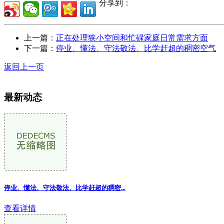
分享到：
上一篇：
正在处理狭小空间和忙碌家庭日常需求方面
下一篇：
停业、懂法、守法敬法、比学赶超的稠密空气
返回上一页
最新动态
停业、懂法、守法敬法、比学赶超的稠密...
查看详情