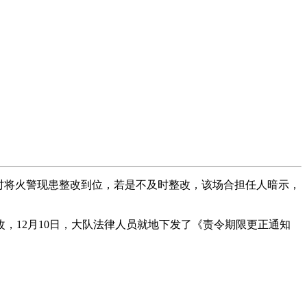
时将火警现患整改到位，若是不及时整改，该场合担任人暗示，
12月10日，大队法律人员就地下发了《责令期限更正通知