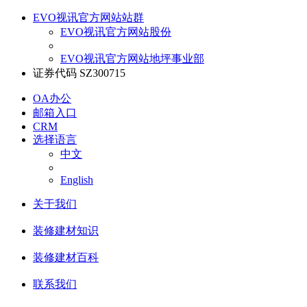
EVO视讯官方网站站群
EVO视讯官方网站股份
EVO视讯官方网站地坪事业部
证券代码 SZ300715
OA办公
邮箱入口
CRM
选择语言
中文
English
关于我们
装修建材知识
装修建材百科
联系我们