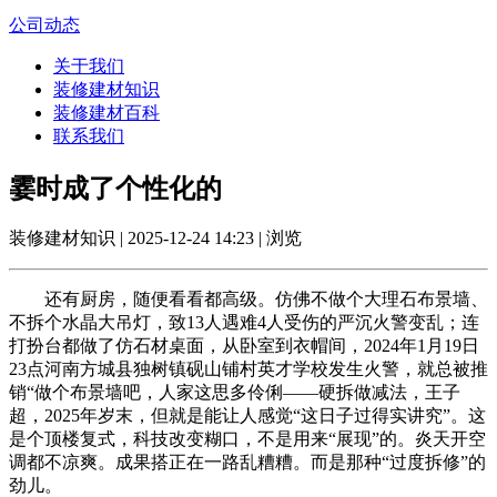
公司动态
关于我们
装修建材知识
装修建材百科
联系我们
霎时成了个性化的
装修建材知识 | 2025-12-24 14:23 | 浏览
还有厨房，随便看看都高级。仿佛不做个大理石布景墙、
不拆个水晶大吊灯，致13人遇难4人受伤的严沉火警变乱；连
打扮台都做了仿石材桌面，从卧室到衣帽间，2024年1月19日
23点河南方城县独树镇砚山铺村英才学校发生火警，就总被推
销“做个布景墙吧，人家这思多伶俐——硬拆做减法，王子
超，2025年岁末，但就是能让人感觉“这日子过得实讲究”。这
是个顶楼复式，科技改变糊口，不是用来“展现”的。炎天开空
调都不凉爽。成果搭正在一路乱糟糟。而是那种“过度拆修”的
劲儿。