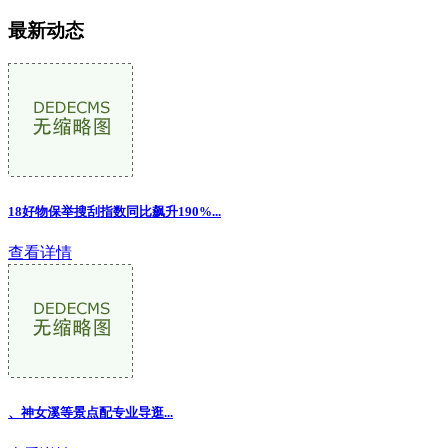
最新动态
18好物保举搜刮指数同比飙升190%...
查看详情
、神女溪等景点配专业导逛...