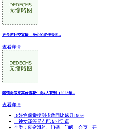
更是您社交宴请、身心的绝佳去向
...
查看详情
猪颈肉假充高价雪花牛肉4人获刑（2025年...
查看详情
18好物保举搜刮指数同比飙升190%
、神女溪等景点配专业导逛
金类：窗帘滑轨、门锁、门吸、合页、开