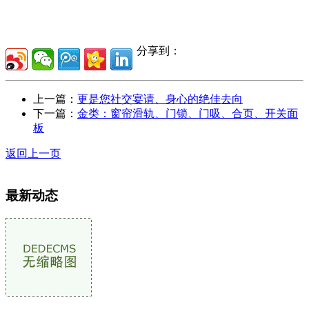
分享到：
上一篇：
更是您社交宴请、身心的绝佳去向
下一篇：
金类：窗帘滑轨、门锁、门吸、合页、开关面
板
返回上一页
最新动态