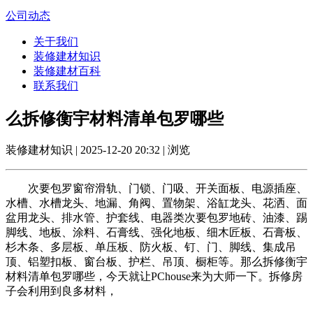
公司动态
关于我们
装修建材知识
装修建材百科
联系我们
么拆修衡宇材料清单包罗哪些
装修建材知识 | 2025-12-20 20:32 | 浏览
次要包罗窗帘滑轨、门锁、门吸、开关面板、电源插座、
水槽、水槽龙头、地漏、角阀、置物架、浴缸龙头、花洒、面
盆用龙头、排水管、护套线、电器类次要包罗地砖、油漆、踢
脚线、地板、涂料、石膏线、强化地板、细木匠板、石膏板、
杉木条、多层板、单压板、防火板、钉、门、脚线、集成吊
顶、铝塑扣板、窗台板、护栏、吊顶、橱柜等。那么拆修衡宇
材料清单包罗哪些，今天就让PChouse来为大师一下。拆修房
子会利用到良多材料，