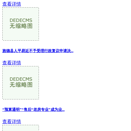
查看详情
旌德县人平易近不予受理行政复议申请决
...
查看详情
“预算通明”“售后“老房专业”成为业...
查看详情