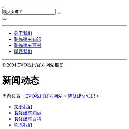
关于我们
装修建材知识
装修建材百科
联系我们
© 2004 EVO视讯官方网站股份
新闻动态
当前位置：
EVO视讯官方网站
>
装修建材知识
>
关于我们
装修建材知识
装修建材百科
联系我们