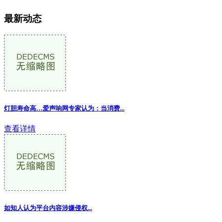
最新动态
灯胆寿命高…爱声响网专家认为：当消费
...
查看详情
如知人认为平台内容涉嫌侵权...