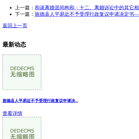
上一篇：
和谈离婚居间构和；十二、离婚诉讼中的其它相
下一篇：
旌德县人平易近不予受理行政复议申请决定书—
返回上一页
最新动态
旌德县人平易近不予受理行政复议申请决
...
查看详情