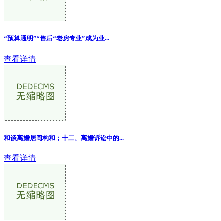
“预算通明”“售后“老房专业”成为业...
查看详情
和谈离婚居间构和；十二、离婚诉讼中的...
查看详情