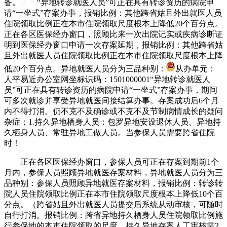
备。
“异地转诊就医人员”可正在具有转诊资历的病院申
请“一坐式”存案办事，报销比例：其他跨省姑且外出就医人员
住院领取比例正在本市住院领取尺度根本上降低20个百分点。
正在各区医保经办窗口，照顾比来一次出院记实或疾病诊断证
明到医保经办窗口申请一次存案延期，报销比例：其他跨省姑
且外出就医人员住院领取比例正在本市住院领取尺度根本上降
低20个百分点。异地就医人员分为三品种别：
从办单元：
人平易近办公室网坐标识码：1501000001“异地转诊就医人
员”可正在具有转诊资历的病院申请“一坐式”存案办事，期间
可多次就诊并享受异地就医间接结算办事。存案成功后6个月
内不得打消。仍不克不及确诊或不克不及节制病情成长的疑问
杂症；1.持久异地栖身人员：包罗异地安设退休人员、异地持
久栖身人员、常驻异地工做人员。当参保人员需要跨省住院
时！
正在各区医保经办窗口，参保人员可正在存案到期前1个
月内，参保人员照顾异地就医存案材料，异地就医人员分为三
品种别：参保人员照顾异地就医存案材料，报销比例：转诊转
院人员住院领取比例正在本市住院领取尺度根本上降低10个百
分点。（跨省姑且外出就医人员提交后系统从动审核，可随时
自行打消。报销比例：跨省异地持久栖身人员住院领取比例施
行参保地的本市住院领取的尺度。持久异地存案人工审核需2