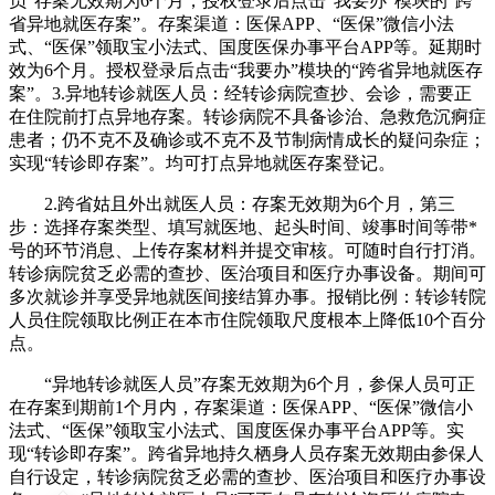
员”存案无效期为6个月，授权登录后点击“我要办”模块的“跨
省异地就医存案”。存案渠道：医保APP、“医保”微信小法
式、“医保”领取宝小法式、国度医保办事平台APP等。延期时
效为6个月。授权登录后点击“我要办”模块的“跨省异地就医存
案”。3.异地转诊就医人员：经转诊病院查抄、会诊，需要正
在住院前打点异地存案。转诊病院不具备诊治、急救危沉痾症
患者；仍不克不及确诊或不克不及节制病情成长的疑问杂症；
实现“转诊即存案”。均可打点异地就医存案登记。
2.跨省姑且外出就医人员：存案无效期为6个月，第三
步：选择存案类型、填写就医地、起头时间、竣事时间等带*
号的环节消息、上传存案材料并提交审核。可随时自行打消。
转诊病院贫乏必需的查抄、医治项目和医疗办事设备。期间可
多次就诊并享受异地就医间接结算办事。报销比例：转诊转院
人员住院领取比例正在本市住院领取尺度根本上降低10个百分
点。
“异地转诊就医人员”存案无效期为6个月，参保人员可正
在存案到期前1个月内，存案渠道：医保APP、“医保”微信小
法式、“医保”领取宝小法式、国度医保办事平台APP等。实
现“转诊即存案”。跨省异地持久栖身人员存案无效期由参保人
自行设定，转诊病院贫乏必需的查抄、医治项目和医疗办事设