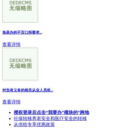
免采办的不百口拆要求
...
查看详情
对负有义务的相关从业人员依...
查看详情
授权登录后点击“我要办”模块的“跨地
社保转移养老安全和医疗安全的转移
从供给专享优惠政策