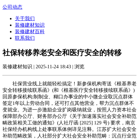
公司动态
关于我们
装修建材知识
装修建材百科
联系我们
社保转移养老安全和医疗安全的转移
装修建材知识 | 2025-11-24 18:43 | 浏览
社保营业线上就能轻松搞定！新参保机构寄送《根基养老
安全转移接续联系函》(和《根基医疗安全转移接续联系函》)
回原参保机构;制制业、糊口办事业的中小微企业取沉点群体
签定1年以上劳动合同，还可打点其他营业，帮力沉点群体不
变就业。为进一步激励企业扩岗吸纳就业，按照人力资本社会
保障部办公厅、财务部办公厅《关于加速落实社会安全补助范
畴政策相关工做的通知》(人社厅函 [2025] 129 号) 要求，南京
社保经办机构线上处事联系体例详见注释。江苏扩大社会安全
补助范畴政策，人社部分扩大社会安全补助范畴：沉点行业范