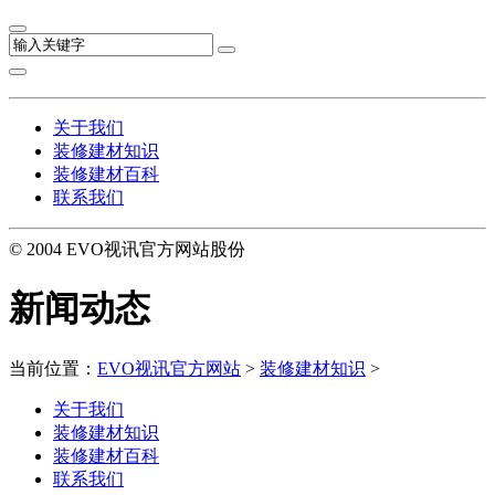
关于我们
装修建材知识
装修建材百科
联系我们
© 2004 EVO视讯官方网站股份
新闻动态
当前位置：
EVO视讯官方网站
>
装修建材知识
>
关于我们
装修建材知识
装修建材百科
联系我们