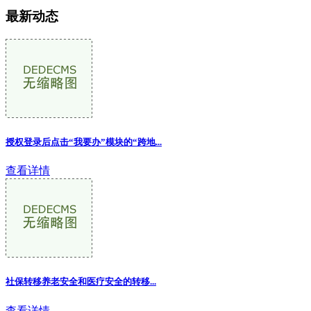
最新动态
授权登录后点击“我要办”模块的“跨地
...
查看详情
社保转移养老安全和医疗安全的转移...
查看详情