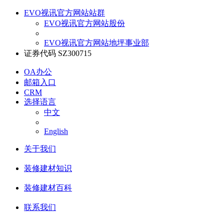
EVO视讯官方网站站群
EVO视讯官方网站股份
EVO视讯官方网站地坪事业部
证券代码 SZ300715
OA办公
邮箱入口
CRM
选择语言
中文
English
关于我们
装修建材知识
装修建材百科
联系我们