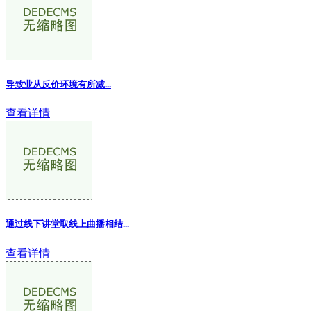
导致业从反价环境有所减...
查看详情
通过线下讲堂取线上曲播相结
...
查看详情