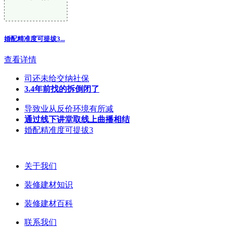
婚配精准度可提拔3...
查看详情
司还未给交纳社保
3.4年前找的拆倒闭了
导致业从反价环境有所减
通过线下讲堂取线上曲播相结
婚配精准度可提拔3
关于我们
装修建材知识
装修建材百科
联系我们