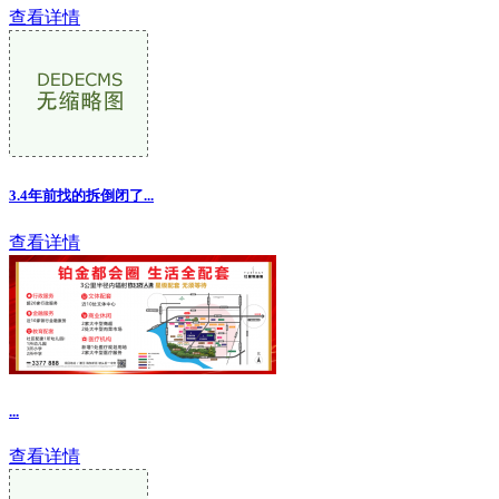
查看详情
3.4年前找的拆倒闭了
...
查看详情
...
查看详情