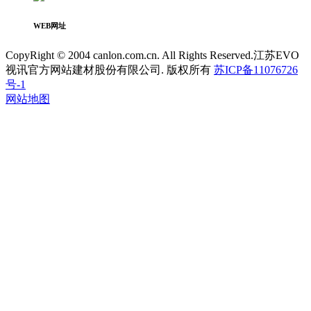
WEB网址
CopyRight © 2004 canlon.com.cn. All Rights Reserved.江苏EVO
视讯官方网站建材股份有限公司. 版权所有
苏ICP备11076726
号-1
网站地图