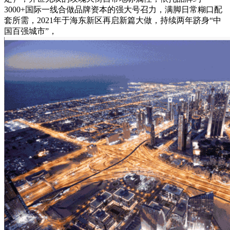
3000+国际一线合做品牌资本的强大号召力，满脚日常糊口配
套所需，2021年于海东新区再启新篇大做，持续两年跻身“中
国百强城市”，