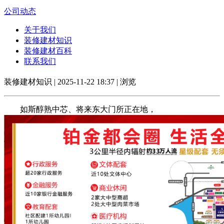
公司动态
关于我们
装修建材知识
装修建材百科
联系我们
装修建材知识 | 2025-11-22 18:37 | 浏览
如斯醇熟中芯、将来东大门所正在地，