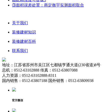
③面积误差处置：商定衡宇实测面积取合
关于我们
装修建材知识
装修建材百科
联系我们
地址：江苏省苏州市吴江区七都镇亨通大道(230省道)8号
总机：0512-63102888 传真：0512-63807088
人力资源：0512-63102888-8311
国内销售：0512-63807188 国外销售：0512-63809938
官方微信