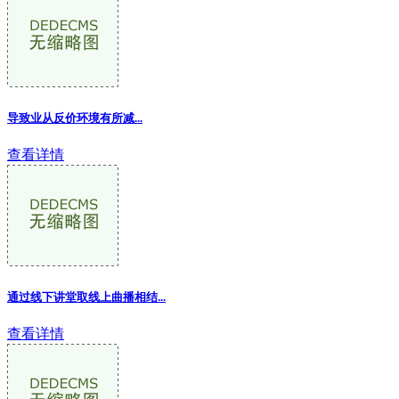
导致业从反价环境有所减...
查看详情
通过线下讲堂取线上曲播相结
...
查看详情