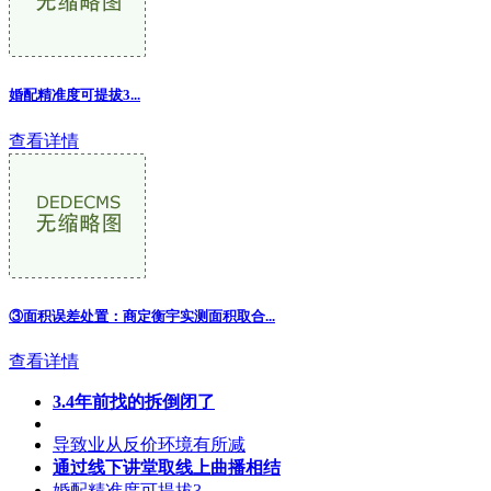
婚配精准度可提拔3...
查看详情
③面积误差处置：商定衡宇实测面积取合...
查看详情
3.4年前找的拆倒闭了
导致业从反价环境有所减
通过线下讲堂取线上曲播相结
婚配精准度可提拔3