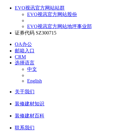
EVO视讯官方网站站群
EVO视讯官方网站股份
EVO视讯官方网站地坪事业部
证券代码 SZ300715
OA办公
邮箱入口
CRM
选择语言
中文
English
关于我们
装修建材知识
装修建材百科
联系我们