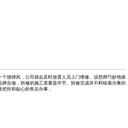
个德律风，公司就会及时放置人员上门维修。设想师巧妙地操
品牌合做，拆修的施工质量是环节。拆修完成并不料味着办事的
量把控和贴心的售后办事，