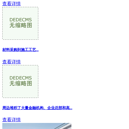
查看详情
材料采购到施工工艺...
查看详情
周边堆积了大量金融机构、企业总部和高...
查看详情