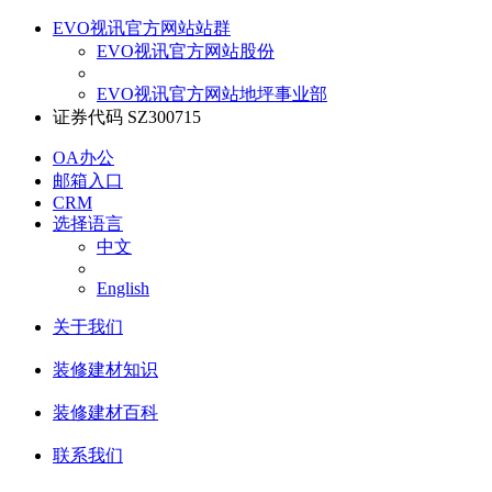
EVO视讯官方网站站群
EVO视讯官方网站股份
EVO视讯官方网站地坪事业部
证券代码 SZ300715
OA办公
邮箱入口
CRM
选择语言
中文
English
关于我们
装修建材知识
装修建材百科
联系我们