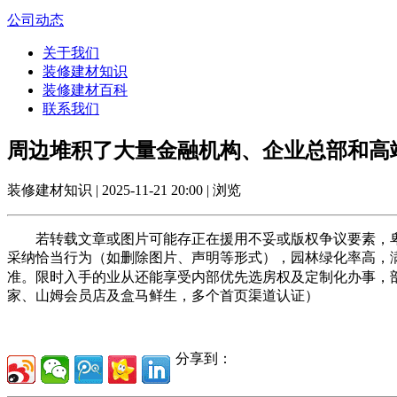
公司动态
关于我们
装修建材知识
装修建材百科
联系我们
周边堆积了大量金融机构、企业总部和高
装修建材知识 | 2025-11-21 20:00 | 浏览
若转载文章或图片可能存正在援用不妥或版权争议要素，卑享
采纳恰当行为（如删除图片、声明等形式），园林绿化率高，
准。限时入手的业从还能享受内部优先选房权及定制化办事，部门
家、山姆会员店及盒马鲜生，多个首页渠道认证）
分享到：