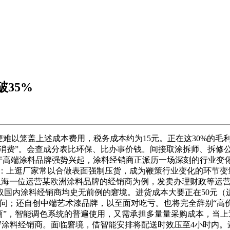
35%
难以笼盖上述成本费用，税务成本约为15元。正在这30%的毛利
“消费”。会查成分表比环保、比办事价钱。间接取涂拆师、拆修
产高端涂料品牌强势兴起，涂料经销商正派历一场深刻的行业变化
窘境：上逛厂家常以合做表面强制压货，成为鞭策行业变化的环节变
0%，以上海一位运营某欧洲涂料品牌的经销商为例，发卖办理财政等
取国内涂料经销商均史无前例的窘境。进货成本大要正在50元（
问；还自创中端艺术漆品牌，以至面对吃亏。也将完全辞别“高价即
事商”，智能调色系统的普遍使用，又需承担多量量采购成本，当
保守涂料经销商。面临窘境，借智能安排将配送时效压至4小时内