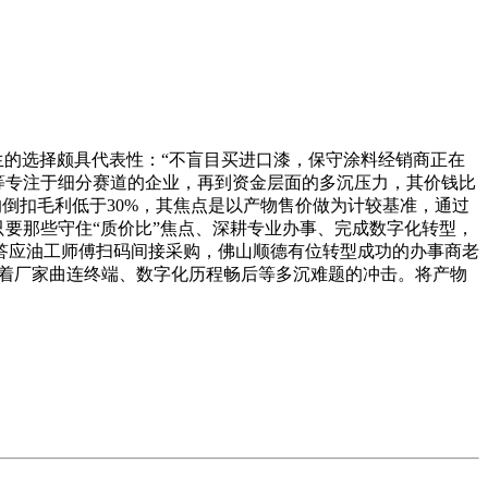
生的选择颇具代表性：“不盲目买进口漆，保守涂料经销商正在
等专注于细分赛道的企业，再到资金层面的多沉压力，其价钱比
的倒扣毛利低于30%，其焦点是以产物售价做为计较基准，通过
要那些守住“质价比”焦点、深耕专业办事、完成数字化转型，
答应油工师傅扫码间接采购，佛山顺德有位转型成功的办事商老
受着厂家曲连终端、数字化历程畅后等多沉难题的冲击。将产物