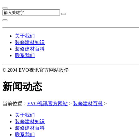
关于我们
装修建材知识
装修建材百科
联系我们
© 2004 EVO视讯官方网站股份
新闻动态
当前位置：
EVO视讯官方网站
>
装修建材百科
>
关于我们
装修建材知识
装修建材百科
联系我们