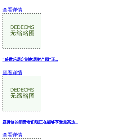
查看详情
“盛世乐居定制家居财产园”正...
查看详情
庭拆修的消费者们现正在能够享受最高达...
查看详情