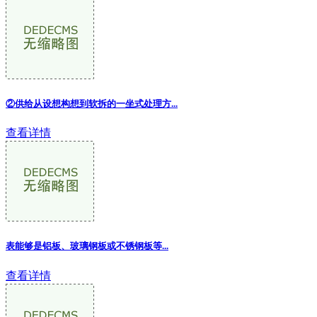
②供给从设想构想到软拆的一坐式处理方...
查看详情
表能够是铝板、玻璃钢板或不锈钢板等...
查看详情