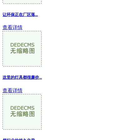
让环保正在厂区落...
查看详情
这里的灯具都很廉价...
查看详情