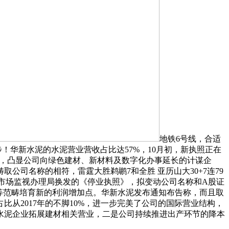
地铁6号线，合适
！华新水泥的水泥营业营收占比达57%，10月初，新执照正在
以上，凸显公司向绿色建材、新材料及数字化办事延长的计谋企
公司名称的相符，雷霆大胜鹈鹕7和全胜 亚历山大30+7连79
石市市场监视办理局换发的《停业执照》，拟变动公司名称和A股证
保工程等范畴培育新的利润增加点。华新水泥发布通知布告称，而且取
从2017年的不脚10%，进一步完美了公司的国际营业结构，
水泥企业拓展建材相关营业，二是公司持续推进出产环节的降本