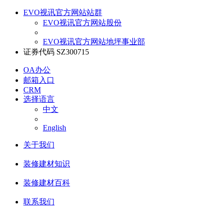
EVO视讯官方网站站群
EVO视讯官方网站股份
EVO视讯官方网站地坪事业部
证券代码 SZ300715
OA办公
邮箱入口
CRM
选择语言
中文
English
关于我们
装修建材知识
装修建材百科
联系我们