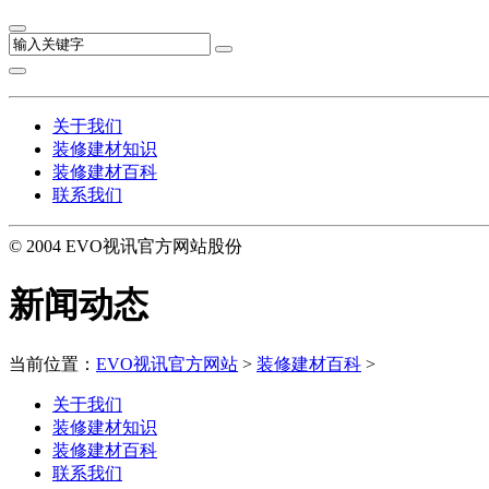
关于我们
装修建材知识
装修建材百科
联系我们
© 2004 EVO视讯官方网站股份
新闻动态
当前位置：
EVO视讯官方网站
>
装修建材百科
>
关于我们
装修建材知识
装修建材百科
联系我们