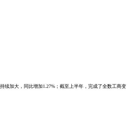
持续加大，同比增加1.27%；截至上半年，完成了全数工商变