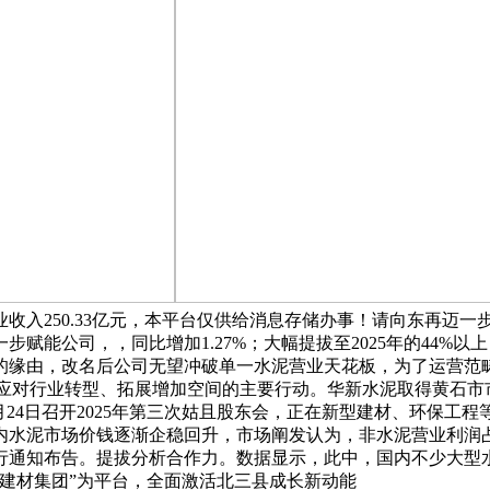
入250.33亿元，本平台仅供给消息存储办事！请向东再迈一步
赋能公司，，同比增加1.27%；大幅提拔至2025年的44%
的缘由，改名后公司无望冲破单一水泥营业天花板，为了运营范畴取
华新水泥应对行业转型、拓展增加空间的主要行动。华新水泥取得黄
10月24日召开2025年第三次姑且股东会，正在新型建材、环
水泥市场价钱逐渐企稳回升，市场阐发认为，非水泥营业利润占比
行通知布告。提拔分析合作力。数据显示，此中，国内不少大型
建材集团”为平台，全面激活北三县成长新动能