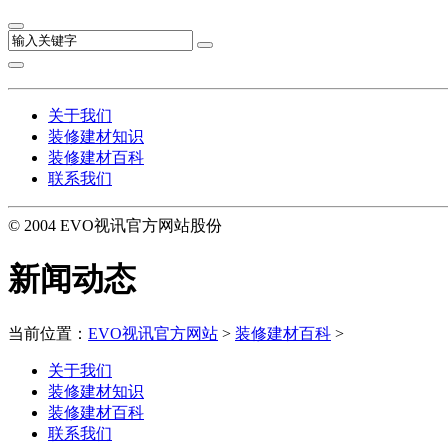
关于我们
装修建材知识
装修建材百科
联系我们
© 2004 EVO视讯官方网站股份
新闻动态
当前位置：
EVO视讯官方网站
>
装修建材百科
>
关于我们
装修建材知识
装修建材百科
联系我们