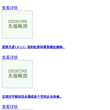
查看详情
室第凡是1.0-3.5）保利虹桥和著售楼处德律...
查看详情
且项目可能涉及全屋或多个空间从头拆修...
查看详情