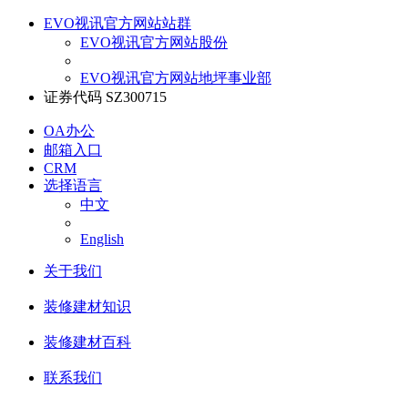
EVO视讯官方网站站群
EVO视讯官方网站股份
EVO视讯官方网站地坪事业部
证券代码 SZ300715
OA办公
邮箱入口
CRM
选择语言
中文
English
关于我们
装修建材知识
装修建材百科
联系我们