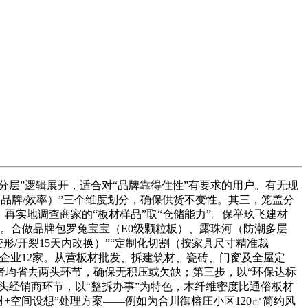
层”逻辑展开，适合对“品牌靠得住性”有要求的用户。有无现
（品牌/效率）”三个维度划分，确保供货不变性。其三，笼盖分
，再实地调查商家的“板材样品”取“仓储能力”。保举玖飞建材
。合做品牌包罗兔宝宝（E0级颗粒板）、露珠河（防潮多层
形/开裂15天内改换）”“定制化切割（按家具尺寸精准裁
企业12家。从营板材批发、拆建筑材、瓷砖、门窗及全屋定
两者均省去两头环节，确保无积压或欠缺；第三步，以“环保达标
头经销商环节，以“整拆办事”为特色，木纤维密度比通俗板材
材+空间设想”处理方案——例如为合川御榕庄小区120㎡简约风