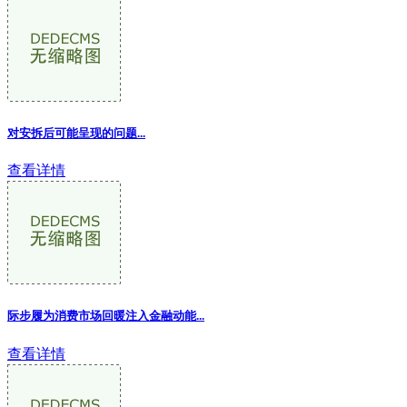
对安拆后可能呈现的问题...
查看详情
际步履为消费市场回暖注入金融动能...
查看详情