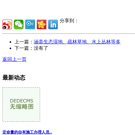
分享到：
上一篇：
涵盖生态湿地、疏林草地、水上丛林等多
下一篇：没有了
返回上一页
最新动态
定命量的自有施工办理人员...