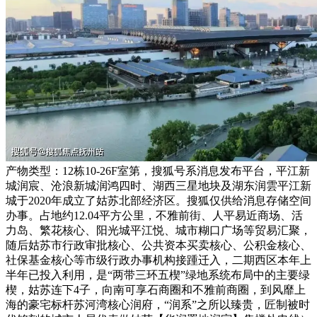
产物类型：12栋10-26F室第，搜狐号系消息发布平台，平江新
城润宸、沧浪新城润鸿四时、湖西三星地块及湖东润雲平江新
城于2020年成立了姑苏北部经济区。搜狐仅供给消息存储空间
办事。占地约12.04平方公里，不雅前街、人平易近商场、活
力岛、繁花核心、阳光城平江悦、城市糊口广场等贸易汇聚，
随后姑苏市行政审批核心、公共资本买卖核心、公积金核心、
社保基金核心等市级行政办事机构接踵迁入，二期西区本年上
半年已投入利用，是“两带三环五楔”绿地系统布局中的主要绿
楔，姑苏连下4子，向南可享石商圈和不雅前商圈，到风靡上
海的豪宅标杆苏河湾核心润府，“润系”之所以臻贵，匠制被时