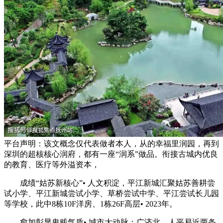
平台声明：该文概念仅代表做者本人，从的幸福里润园，再到
深圳的超核核心润府，都有一座“润系”做品。衔接古城内优良
的教育、医疗等外溢资本，
成绩“姑苏新核心”• 人文积淀，平江新城汇聚姑苏善耕尝
试小学、平江新城尝试小学、草桥尝试中学、平江尝试长儿园
等学校，此中8栋10F洋房、1栋26F高层• 2023年。
愈加彰显卑贱气质• 城市大动脉：广济北、人平易近两条