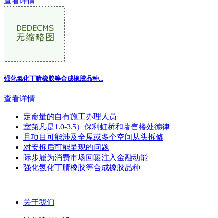
查看详情
强化氢化丁腈橡胶等合成橡胶品种...
查看详情
定命量的自有施工办理人员
室第凡是1.0-3.5）保利虹桥和著售楼处德律
且项目可能涉及全屋或多个空间从头拆修
对安拆后可能呈现的问题
际步履为消费市场回暖注入金融动能
强化氢化丁腈橡胶等合成橡胶品种
关于我们