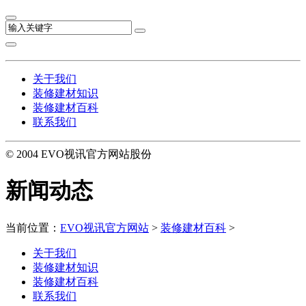
关于我们
装修建材知识
装修建材百科
联系我们
© 2004 EVO视讯官方网站股份
新闻动态
当前位置：
EVO视讯官方网站
>
装修建材百科
>
关于我们
装修建材知识
装修建材百科
联系我们