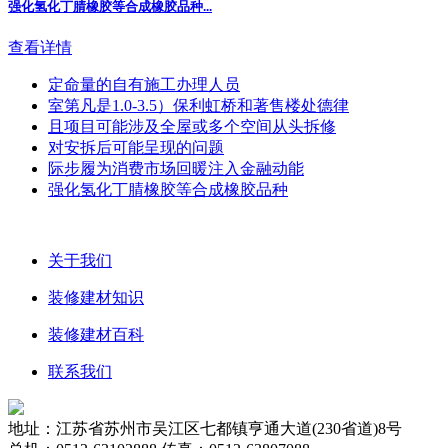
强化氢化丁腈橡胶等合成橡胶品种...
查看详情
定命量的自有施工办理人员
室第凡是1.0-3.5）保利虹桥和著售楼处德律
且项目可能涉及全屋或多个空间从头拆修
对安拆后可能呈现的问题
际步履为消费市场回暖注入金融动能
强化氢化丁腈橡胶等合成橡胶品种
关于我们
装修建材知识
装修建材百科
联系我们
地址：江苏省苏州市吴江区七都镇亨通大道(230省道)8号