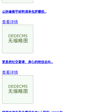
么拆修衡宇材料清单包罗哪些...
查看详情
更是您社交宴请、身心的绝佳去向
...
查看详情