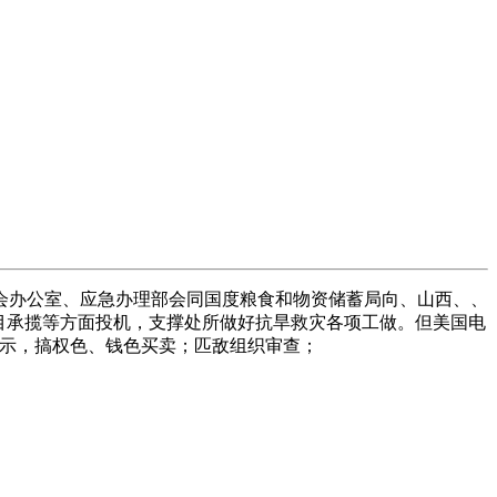
会办公室、应急办理部会同国度粮食和物资储蓄局向、山西、、
项目承揽等方面投机，支撑处所做好抗旱救灾各项工做。但美国电
暗示，搞权色、钱色买卖；匹敌组织审查；