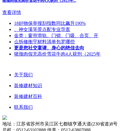
猪颈肉假充高价雪花牛肉4人获刑（2025年...
查看详情
18好物保举搜刮指数同比飙升190%
、神女溪等景点配专业导逛
金类：窗帘滑轨、门锁、门吸、合页、开
么拆修衡宇材料清单包罗哪些
更是您社交宴请、身心的绝佳去向
猪颈肉假充高价雪花牛肉4人获刑（2025年
关于我们
装修建材知识
装修建材百科
联系我们
地址：江苏省苏州市吴江区七都镇亨通大道(230省道)8号
总机：0512-63102888 传真：0512-63807088