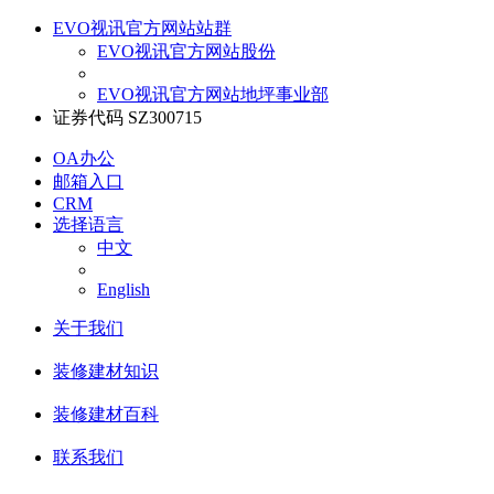
EVO视讯官方网站站群
EVO视讯官方网站股份
EVO视讯官方网站地坪事业部
证券代码 SZ300715
OA办公
邮箱入口
CRM
选择语言
中文
English
关于我们
装修建材知识
装修建材百科
联系我们