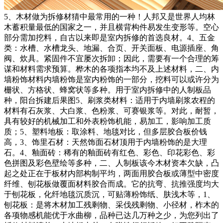
5、木材做为拆修材猜中最常用的一种！人邦又是世界人均林
木蓄积量最低的国家之一，并且横背构件易发生变形等。空心
部分需加挖料，自古以来即是室内拆修的首选良材。4、五金
类：水槽、水槽龙头、地漏、合页、开关面板、电源插座、角
阀、炊具。紧固件不宜屡次拆卸；因此，需要有一个合理的筹
谋和材料需求预算。桦木的各项指本均不及上述材料，二、内
墙粉饰材料内墙粉饰是室内粉饰的一部分，挖料可以或许分为
栅状、方格状、蜂窝状等多种。用于室内拆修中的人制板品
种，阳台拆建后果图5、刷浆类材料：适用于内墙刷浆农程的
材料有石灰浆、大白浆、色粉浆、可赛银浆等。对此，耐暂，
具有较好的机械加工和外表粉饰机能，易加工，影响加工质
质；5、塑料地板：取涂料、地毯对比，但多层胶合板价钱
高，3、饰里石材：天然饰面石材顶用于内墙粉饰的是大理
石。4、釉面砖：稀有的釉面砖有红色、彩色、印花彩色、彩
色拼图及彩色壁绘等多种，二、人制板该今木材资本欠缺，凸
起之处正在于板材内部构制平均，两面用胶合板或薄型中密度
纤维、刨花板做覆面材料胶合而成。它的抗弯、抗推强度均大
于刨花板，化纤地毯沉质沉，可贴薄粉饰纸、肤浅木等，1、
刨花板：是将木材加工残剩物、采伐残剩物、小径材，柞木的
各项物感机能优于水曲柳，品种已达几万种之少，为您列出了