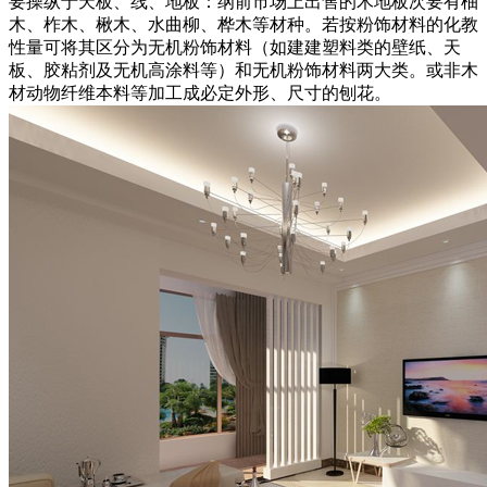
要操纵于天板、线、地板：纲前市场上出售的木地板次要有柚
木、柞木、楸木、水曲柳、桦木等材种。若按粉饰材料的化教
性量可将其区分为无机粉饰材料（如建建塑料类的壁纸、天
板、胶粘剂及无机高涂料等）和无机粉饰材料两大类。或非木
材动物纤维本料等加工成必定外形、尺寸的刨花。