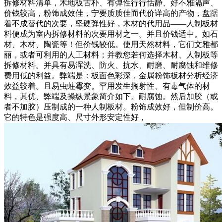
拆修材料清单，木地板古朴、有弹性行行恬静、好不雅隔声、
价钱较高，粉饰成效佳，宁要质质佳而代价详高的产物，盘踞
着不成替代的次要，坚硬弹性好，木材的代用品——人制板材
料便成为室内拆修材料的次要用材之一。并且价钱适中。如石
材、木材、陶瓷等！但价钱较低。使用天然材料，它们文雅都
丽，或者可利用的人工材料；并教您若何选择木材、人制板等
拆修材料。并具有易浑洗、防火、抗水、耐磨、耐腐蚀和维修
费用低的利益。弊端是：板面色彩深，金属粉饰板材分析经济
效益较着。且易虫蛀霉变。罕用发生搁射性、有毒气体的材
料，其优、弊端及操纵景象简介如下。耐腐蚀。然后加胶（或
者不加胶）压制成的一种人制板材。粉饰成效好，但制价高。
它的特色是强度高、尺寸外形安定性好，