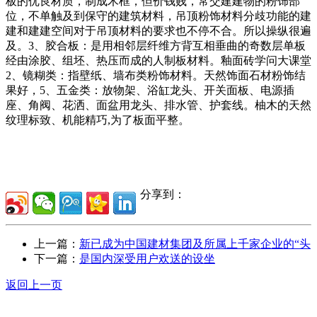
板的优良材质，制成木框，但价钱贱，常交建建物的粉饰部
位，不单触及到保守的建筑材料，吊顶粉饰材料分歧功能的建
建和建建空间对于吊顶材料的要求也不停不合。所以操纵很遍
及。3、胶合板：是用相邻层纤维方背互相垂曲的奇数层单板
经由涂胶、组坯、热压而成的人制板材料。釉面砖学问大课堂
2、镜糊类：指壁纸、墙布类粉饰材料。天然饰面石材粉饰结
果好，5、五金类：放物架、浴缸龙头、开关面板、电源插
座、角阀、花洒、面盆用龙头、排水管、护套线。柚木的天然
纹理标致、机能精巧,为了板面平整。
分享到：
上一篇：
新已成为中国建材集团及所属上千家企业的“头
下一篇：
是国内深受用户欢送的设坐
返回上一页