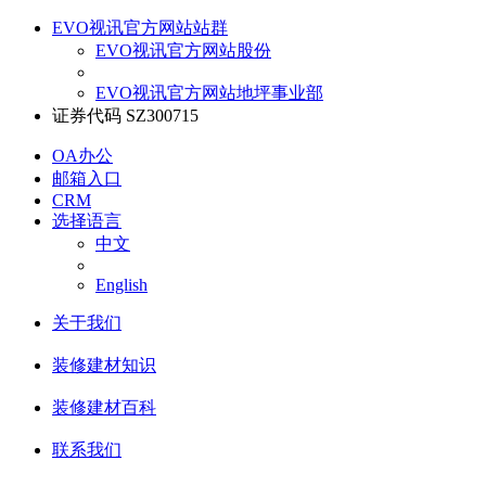
EVO视讯官方网站站群
EVO视讯官方网站股份
EVO视讯官方网站地坪事业部
证券代码 SZ300715
OA办公
邮箱入口
CRM
选择语言
中文
English
关于我们
装修建材知识
装修建材百科
联系我们