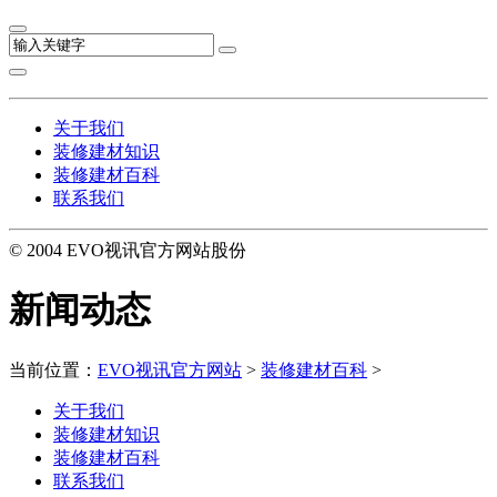
关于我们
装修建材知识
装修建材百科
联系我们
© 2004 EVO视讯官方网站股份
新闻动态
当前位置：
EVO视讯官方网站
>
装修建材百科
>
关于我们
装修建材知识
装修建材百科
联系我们