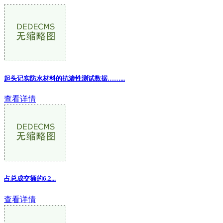
起头记实防水材料的抗渗性测试数据……...
查看详情
占总成交额的6.2...
查看详情