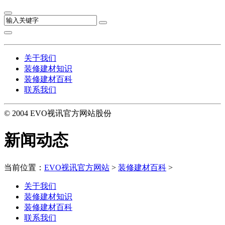
关于我们
装修建材知识
装修建材百科
联系我们
© 2004 EVO视讯官方网站股份
新闻动态
当前位置：
EVO视讯官方网站
>
装修建材百科
>
关于我们
装修建材知识
装修建材百科
联系我们