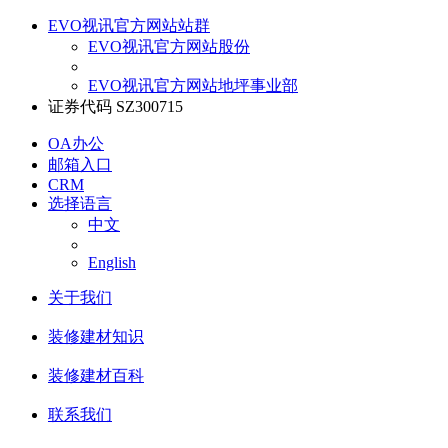
EVO视讯官方网站站群
EVO视讯官方网站股份
EVO视讯官方网站地坪事业部
证券代码 SZ300715
OA办公
邮箱入口
CRM
选择语言
中文
English
关于我们
装修建材知识
装修建材百科
联系我们