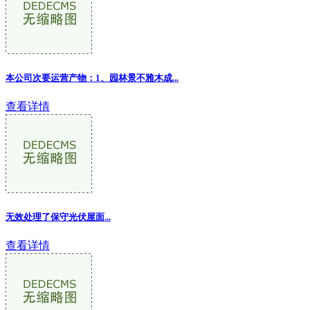
本公司次要运营产物：1、园林景不雅木成...
查看详情
无效处理了保守光伏屋面...
查看详情