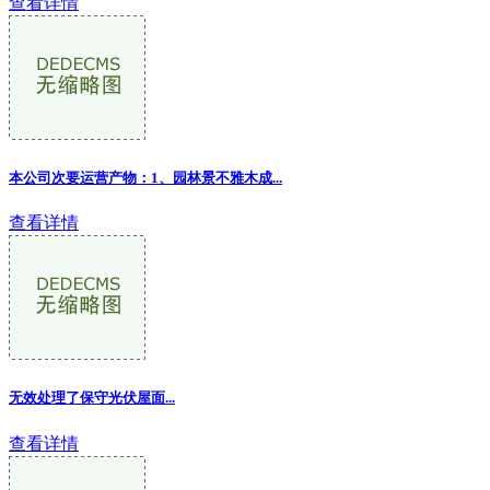
查看详情
本公司次要运营产物：1、园林景不雅木成...
查看详情
无效处理了保守光伏屋面...
查看详情