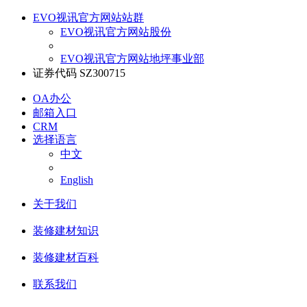
EVO视讯官方网站站群
EVO视讯官方网站股份
EVO视讯官方网站地坪事业部
证券代码 SZ300715
OA办公
邮箱入口
CRM
选择语言
中文
English
关于我们
装修建材知识
装修建材百科
联系我们