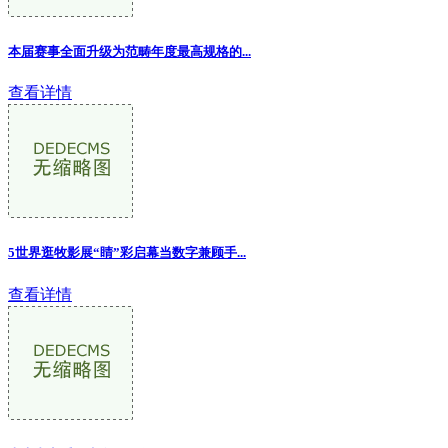
本届赛事全面升级为范畴年度最高规格的...
查看详情
5世界逛牧影展“睛”彩启幕当数字兼顾手
...
查看详情