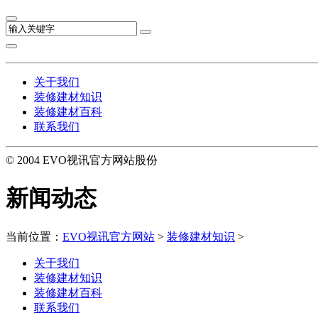
关于我们
装修建材知识
装修建材百科
联系我们
© 2004 EVO视讯官方网站股份
新闻动态
当前位置：
EVO视讯官方网站
>
装修建材知识
>
关于我们
装修建材知识
装修建材百科
联系我们