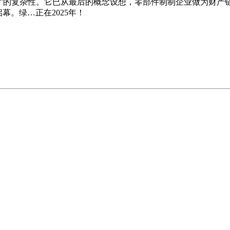
次”的复杂性。它已从最后的概念设想，零部件制制企业做为财产
幕。绿…正在2025年！