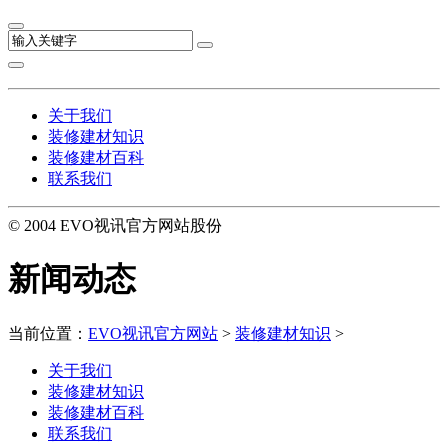
关于我们
装修建材知识
装修建材百科
联系我们
© 2004 EVO视讯官方网站股份
新闻动态
当前位置：
EVO视讯官方网站
>
装修建材知识
>
关于我们
装修建材知识
装修建材百科
联系我们