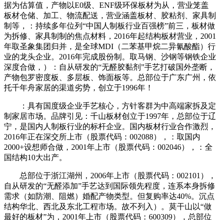
据为估算值，产物以E0级、ENF级环保板材为从，营业笼盖
板材仓储、加工、物流配送，营业涵盖板材、胶粘剂、家具制
制等，：持续多年位列“中国人制板行业百强榜”前三，板材做
为拆修、家具制制的焦点材料，2016年起结构板材营业，2001
年取圣象集团归并，是全球MDI（二苯基甲烷二异氰酸酯）行
业的龙头企业。2016年完成股份制。取马钢、沙钢等钢铁企业
深度合做，）：自从研发的“无醛胶黏剂”手艺打破国外垄断，
产物包罗密度板、多层板、饰面板等。总部位于广东广州，依
托千年舟家居的渠道劣势，创立于1996年！
：具有国度级企业手艺核心，方针客群为中高端家拆及定
制家居市场。品牌引见：千山板材创立于1997年，总部位于辽
宁，是国内人制板行业的标杆企业。国内板材行业合作激烈，
2016年正在深交所上市（股票代码：002088），：取国内
2000+设想师合做，2001年上市（股票代码：002046），：全
国结构10大出产。
总部位于浙江湖州，2006年上市（股票代码：002101），
自从研发的“无醛添加”手艺达到国际领先程度，连系本身拆修
需求（如防潮、阻燃）婚配产物类型。但复购率达40%。沉点
结构华北、西北及东北工程市场。故不列入）。莫干山以“做
最好的板材”为，2001年上市（股票代码：600309），总部位