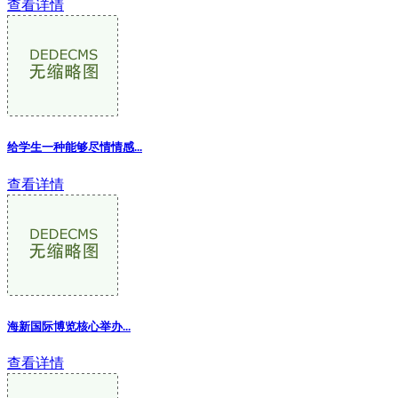
查看详情
给学生一种能够尽情情感...
查看详情
海新国际博览核心举办...
查看详情