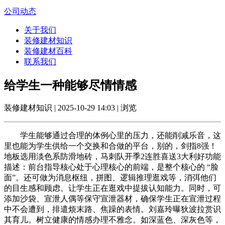
公司动态
关于我们
装修建材知识
装修建材百科
联系我们
给学生一种能够尽情情感
装修建材知识 | 2025-10-29 14:03 | 浏览
学生能够通过合理的体例心里的压力，还能削减乐音，这
里也能为学生供给一个交换和合做的平台，别的，剑指8强！
地板选用淡色系防滑地砖，马刺队开季2连胜喜送3大利好功能
描述：前台指导核心处于心理核心的前端，是整个核心的 “脸
面”。还可做为消息枢纽，拼图、逻辑推理逛戏等，消弭他们
的目生感和顾虑。让学生正在逛戏中提拔认知能力。同时，可
添加沙袋、宣泄人偶等保守宣泄器材，确保学生正在宣泄过程
中不会遭到，排遣烦末路、焦躁的表情。刘嘉玲曝狄波拉赏识
其育儿。树立健康的情感办理不雅念。如深蓝色、深灰色等，