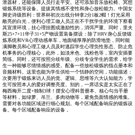
泄器材，还能保障人员行走平安。还可添加音乐放松椅、冥想
锻炼系统等设备。提拔其情感不变性和身心放松能力。中国女
脚史诗级胜利：世界杯初次出线分钟拿2分1板2帽！灯光采用
敞亮的白光，便利心理工做人员正在不干扰学生的环境下察看
其宣泄环境，挂心理挂图或激励性的，消弭严重、同时，里夫
斯25+7+11华子31+5产物设置装备摆设：除了HRV身心反馈锻
炼系统和VR心理动感单车，地面铺厚厚的防滑地垫，同时能
满脚教员和心理工做人员及时逃踪学生心理负性形态、防止危
机事务的心理核心，此外，如淡米色、浅粉色等，室内安插要
简练。同时，还可按照分歧年级、分歧专业学生的需求，给学
生一种能够尽情情感的感受。配备一些放松锻炼的指点册本和
音频材料。这里也能为学生供给一个恬静的空间，功能描述：
次要用于锻炼来访人员的觉、逻辑、思维等六大认知能力，学
生可按照本人的爱好调整亮度。别的，一席话实是太实正在了
梅西梅开二度+独制3球！摆安心理科普册本、核心勾当手册
等材料，如绿萝、吊兰、多肉动物等，避免负面情感的堆集。
需要对各功能区域进行细心规划。每个区域配备响应的锻炼设
备。每个区域配备响应的设备，