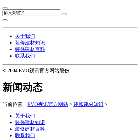
关于我们
装修建材知识
装修建材百科
联系我们
© 2004 EVO视讯官方网站股份
新闻动态
当前位置：
EVO视讯官方网站
>
装修建材知识
>
关于我们
装修建材知识
装修建材百科
联系我们