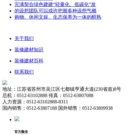
完满契合绿色建建“轻量化、低碳化”发
的设想团队可以或许把握多种设想气概
购物、休闲文娱、生态保养为一体的醇熟
关于我们
装修建材知识
装修建材百科
联系我们
地址：江苏省苏州市吴江区七都镇亨通大道(230省道)8号
总机：0512-63102888 传真：0512-63807088
人力资源：0512-63102888-8311
国内销售：0512-63807188 国外销售：0512-63809938
官方微信