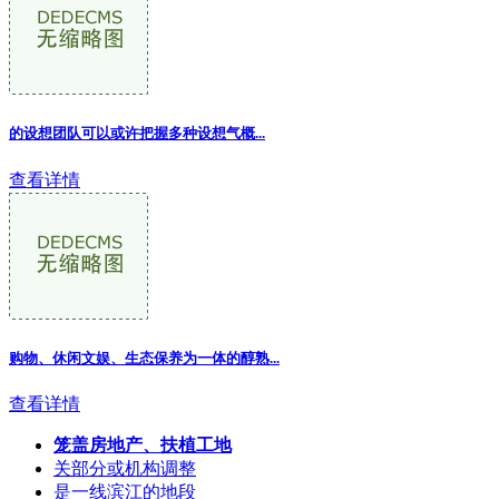
的设想团队可以或许把握多种设想气概...
查看详情
购物、休闲文娱、生态保养为一体的醇熟...
查看详情
笼盖房地产、扶植工地
关部分或机构调整
是一线滨江的地段