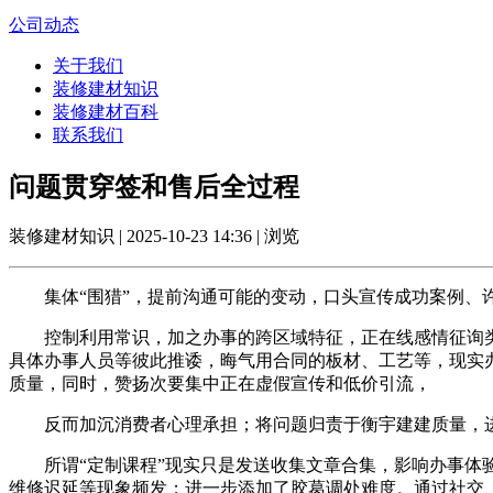
公司动态
关于我们
装修建材知识
装修建材百科
联系我们
问题贯穿签和售后全过程
装修建材知识 | 2025-10-23 14:36 | 浏览
集体“围猎”，提前沟通可能的变动，口头宣传成功案例、许
控制利用常识，加之办事的跨区域特征，正在线感情征询类
具体办事人员等彼此推诿，晦气用合同的板材、工艺等，现实办
质量，同时，赞扬次要集中正在虚假宣传和低价引流，
反而加沉消费者心理承担；将问题归责于衡宇建建质量，进
所谓“定制课程”现实只是发送收集文章合集，影响办事体验；
维修迟延等现象频发；进一步添加了胶葛调处难度。通过社交