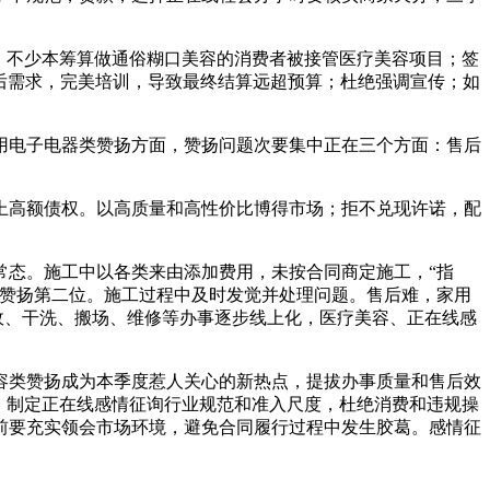
，不少本筹算做通俗糊口美容的消费者被接管医疗美容项目；签
售后需求，完美培训，导致最终结算远超预算；杜绝强调宣传；如
电子电器类赞扬方面，赞扬问题次要集中正在三个方面：售后
高额债权。以高质量和高性价比博得市场；拒不兑现许诺，配
态。施工中以各类来由添加费用，未按合同商定施工，“指
类赞扬第二位。施工过程中及时发觉并处理问题。售后难，家用
家政、干洗、搬场、维修等办事逐步线上化，医疗美容、正在线感
类赞扬成为本季度惹人关心的新热点，提拔办事质量和售后效
。制定正在线感情征询行业规范和准入尺度，杜绝消费和违规操
前要充实领会市场环境，避免合同履行过程中发生胶葛。感情征