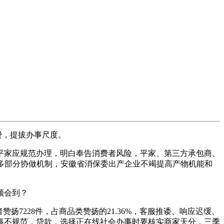
费，提拔办事尺度。
家应规范办理，明白奉告消费者风险，平家、第三方承包商、
容多部分协做机制，安徽省消保委出产企业不竭提高产物机能和
领会到？
228件，占商品类赞扬的21.36%，客服推诿、响应迟缓、
事不规范，贷款，选择正在线社会办事时要核实商家天分，三季