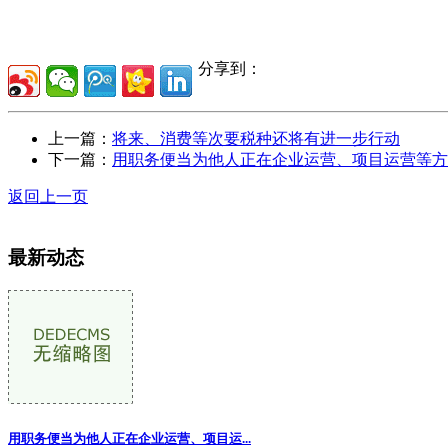
分享到：
上一篇：
将来、消费等次要税种还将有进一步行动
下一篇：
用职务便当为他人正在企业运营、项目运营等方
返回上一页
最新动态
用职务便当为他人正在企业运营、项目运...