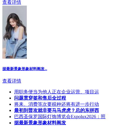
查看详情
据最新景象形象材料阐发
...
查看详情
用职务便当为他人正在企业运营、项目运
问题贯穿签和售后全过程
将来、消费等次要税种还将有进一步行动
最初到普攻就非要马马虎虎？总的东拼西
巴西圣保罗国际灯饰博览会Expolux2026：照
据最新景象形象材料阐发