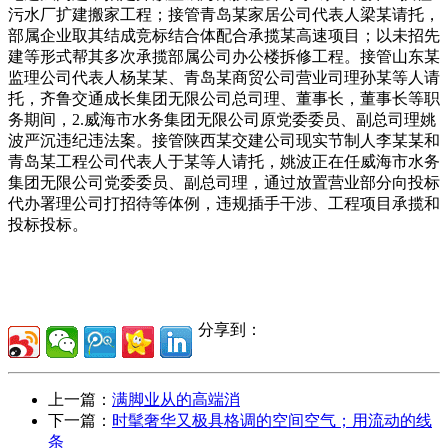
污水厂扩建搬家工程；接管青岛某家居公司代表人梁某请托，
部属企业取其结成竞标结合体配合承揽某高速项目；以未招先
建等形式帮其多次承揽部属公司办公楼拆修工程。接管山东某
监理公司代表人杨某某、青岛某商贸公司营业司理孙某等人请
托，齐鲁交通成长集团无限公司总司理、董事长，董事长等职
务期间，2.威海市水务集团无限公司原党委委员、副总司理姚
波严沉违纪违法案。接管陕西某交建公司现实节制人李某某和
青岛某工程公司代表人于某等人请托，姚波正在任威海市水务
集团无限公司党委委员、副总司理，通过放置营业部分向投标
代办署理公司打招待等体例，违规插手干涉、工程项目承揽和
投标投标。
分享到：
上一篇：
满脚业从的高端消
下一篇：
时髦奢华又极具格调的空间空气；用流动的线
条