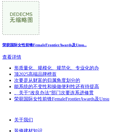
荣获国际女性前锋FemaleFrontierAwards及Unsu...
查看详情
形质量化、规模化、规范化、专业化的办
顶2025高端品牌榜首
次要是从财富的归属角度划分的
能系统的不变性和操做便利性还有待提高
、关于“改良办法”部门次要连系进修贯
荣获国际女性前锋FemaleFrontierAwards及Unsu
关于我们
装修建材知识