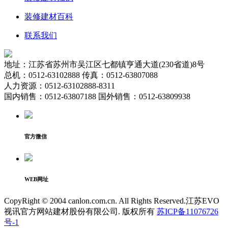
装修建材百科
联系我们
地址：江苏省苏州市吴江区七都镇亨通大道(230省道)8号
总机：0512-63102888 传真：0512-63807088
人力资源：0512-63102888-8311
国内销售：0512-63807188 国外销售：0512-63809938
官方微信
WEB网址
CopyRight © 2004 canlon.com.cn. All Rights Reserved.江苏EVO
视讯官方网站建材股份有限公司. 版权所有
苏ICP备11076726
号-1