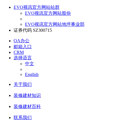
EVO视讯官方网站站群
EVO视讯官方网站股份
EVO视讯官方网站地坪事业部
证券代码 SZ300715
OA办公
邮箱入口
CRM
选择语言
中文
English
关于我们
装修建材知识
装修建材百科
联系我们