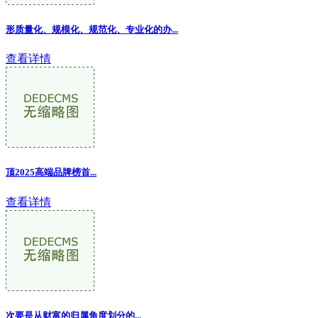
形质量化、规模化、规范化、专业化的办...
查看详情
顶2025高端品牌榜首...
查看详情
次要是从财富的归属角度划分的...