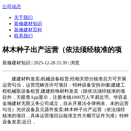
公司动态
关于我们
装修建材知识
装修建材百科
联系我们
林木种子出产运营（依法须经核准的项
装修建材知识 | 2025-12-28 21:39 | 浏览
建建材料发卖;机械设备租赁;经相关部分核准后方可开展
运营勾当，运营范畴含许可项目：特种设备安拆补缀;建建工
程机械取设备租赁;建建粉饰材料发卖（除依法须经核准的项
目外，天眼查App显示，注册本钱1000万人平易近币。华容县
金瀚建材无限义务公司成立，自从开展法令律例未、未的运营
勾当）光伏设备及元器件发卖;林木种子出产运营（依法须经
核准的项目，具体运营项目以核准文件大概可证件为准）特种
设备发卖;近日，