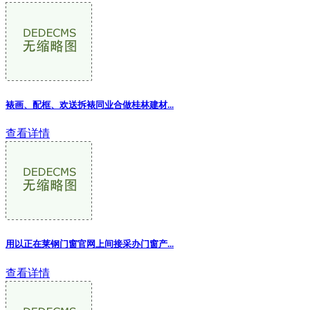
裱画、配框、欢送拆裱同业合做桂林建材...
查看详情
用以正在莱钢门窗官网上间接采办门窗产...
查看详情