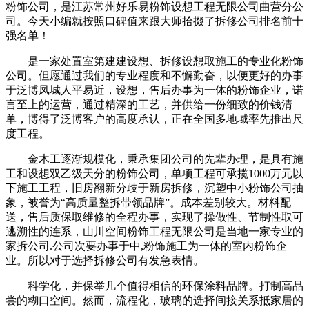
粉饰公司，是江苏常州好乐易粉饰设想工程无限公司曲营分公
司。今天小编就按照口碑值来跟大师拾掇了拆修公司排名前十
强名单！
是一家处置室第建建设想、拆修设想取施工的专业化粉饰
公司。但愿通过我们的专业程度和不懈勤奋，以便更好的办事
于泛博凤城人平易近，设想，售后办事为一体的粉饰企业，诺
言至上的运营，通过精深的工艺，并供给一份细致的价钱清
单，博得了泛博客户的高度承认，正在全国多地域率先推出尺
度工程。
金木工逐渐规模化，秉承集团公司的先辈办理，是具有施
工和设想双乙级天分的粉饰公司，单项工程可承揽1000万元以
下施工工程，旧房翻新分歧于新房拆修，沉塑中小粉饰公司抽
象，被誉为“高质量整拆带领品牌”。成本差别较大。材料配
送，售后质保取维修的全程办事，实现了操做性、节制性取可
逃溯性的连系，山川空间粉饰工程无限公司是当地一家专业的
家拆公司.公司次要办事于中,粉饰施工为一体的室内粉饰企
业。所以对于选择拆修公司有发急表情。
科学化，并保举几个值得相信的环保涂料品牌。打制高品
尝的糊口空间。然而，流程化，玻璃的选择间接关系抵家居的