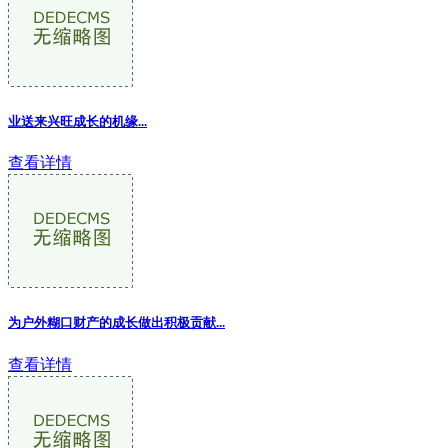
业送来兴旺成长的机缘...
查看详情
为户外糊口财产的成长做出积极贡献
...
查看详情