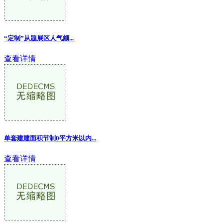
“定制”从题展区人气颇
...
查看详情
单套建建面积节制0平方米以内...
查看详情