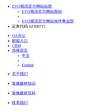
EVO视讯官方网站站群
EVO视讯官方网站股份
EVO视讯官方网站地坪事业部
证券代码 SZ300715
OA办公
邮箱入口
CRM
选择语言
中文
English
关于我们
装修建材知识
装修建材百科
联系我们