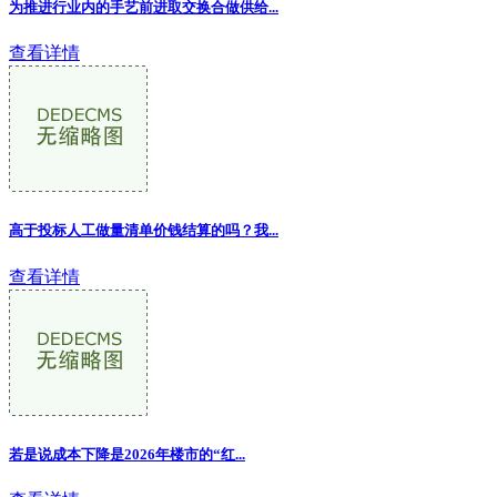
为推进行业内的手艺前进取交换合做供给...
查看详情
高于投标人工做量清单价钱结算的吗？我...
查看详情
若是说成本下降是2026年楼市的“红...