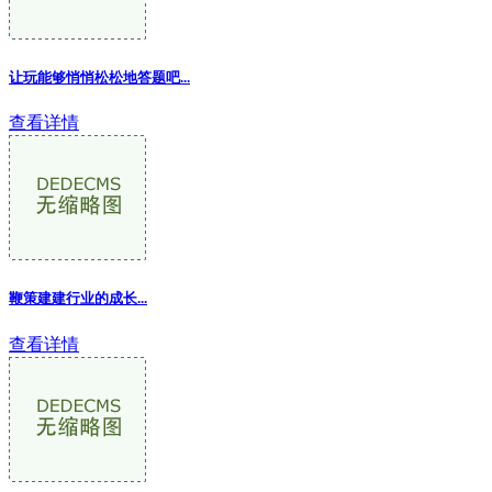
让玩能够悄悄松松地答题吧...
查看详情
鞭策建建行业的成长...
查看详情