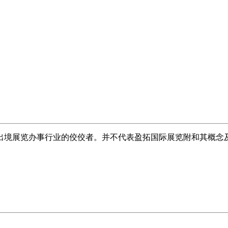
境展览办事行业的佼佼者。并不代表盈拓国际展览附和其概念