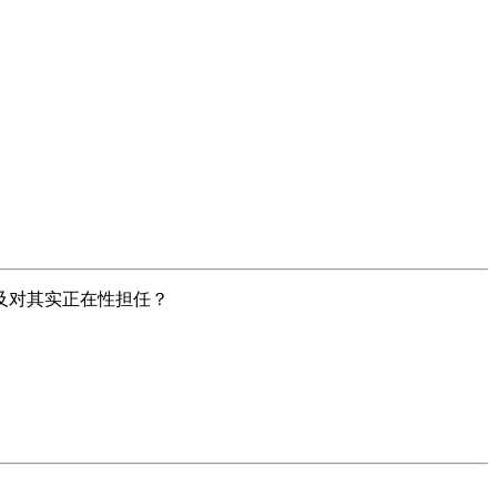
及对其实正在性担任？