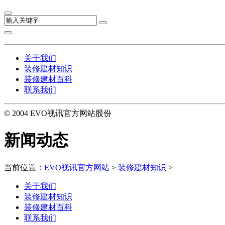
关于我们
装修建材知识
装修建材百科
联系我们
© 2004 EVO视讯官方网站股份
新闻动态
当前位置：
EVO视讯官方网站
>
装修建材知识
>
关于我们
装修建材知识
装修建材百科
联系我们