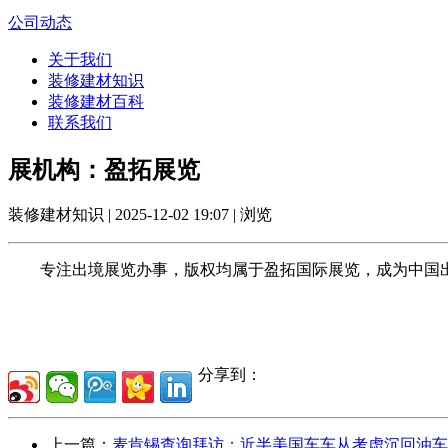
公司动态
关于我们
装修建材知识
装修建材百科
联系我们
展机构：盈拓展览
装修建材知识 | 2025-12-02 19:07 | 浏览
专注出境展览办事，版权均属于盈拓国际展览，成为中国出
分享到：
上一篇：
麦肯锡查询拜访：近半美国车车从考虑沉回油车