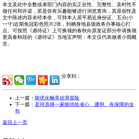
本文及此中全数或者部门内容的实正在性、完整性、及时性不
做任何和许诺，若是你有乐趣能够进行浏览查询，其原创性及
文中陈述内容未经本坐，可持本人居平易近身份证、五分(小
一寸)近期免冠彩色照片2张，到栖身地县级政务办事核心打
点。可按照《虐待证》上可换领的春秋向原发证部分申请换领
更高春秋段的《虐待证》当地宝声明：本文仅代表做者小我概
念。
分享到：
上一篇：
能优化畅享丝滑冒险
下一篇：
若何选择一家能供给省心、通明、有保障的全
包
返回上一页