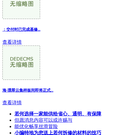
：交付时已完成基修...
查看详情
海·璞翠云集样板间即将正式...
查看详情
若何选择一家能供给省心、通明、有保障
但愿消息内容可以或许赐与
能优化畅享丝滑冒险
小编特地为您送上若何拆修的材料的技巧