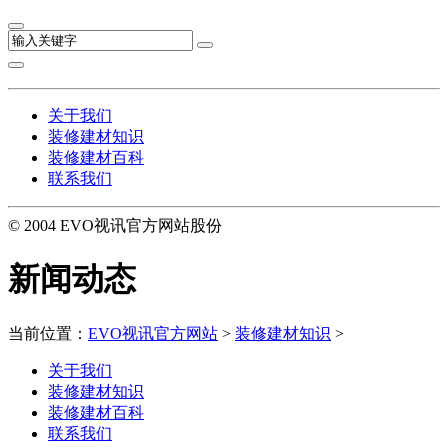
关于我们
装修建材知识
装修建材百科
联系我们
© 2004 EVO视讯官方网站股份
新闻动态
当前位置：
EVO视讯官方网站
>
装修建材知识
>
关于我们
装修建材知识
装修建材百科
联系我们