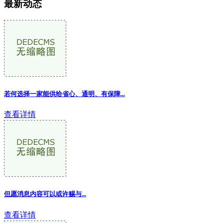
最新动态
若何选择一家能供给省心、通明、有保障
...
查看详情
但愿消息内容可以或许赐与...
查看详情