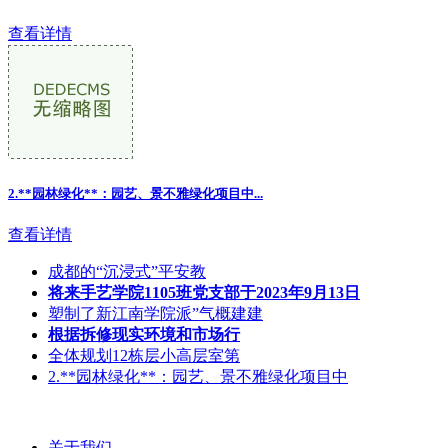
查看详情
2.**园林绿化**：园艺、景不雅绿化项目中...
查看详情
成都的“沉浸式”平安教
将来手艺学院1105班党支部于2023年9月13日
塑制了新江南学院派”气概建建
根据拆修现实环境和市场行
全体规划12栋层小高层室第
2.**园林绿化**：园艺、景不雅绿化项目中
关于我们