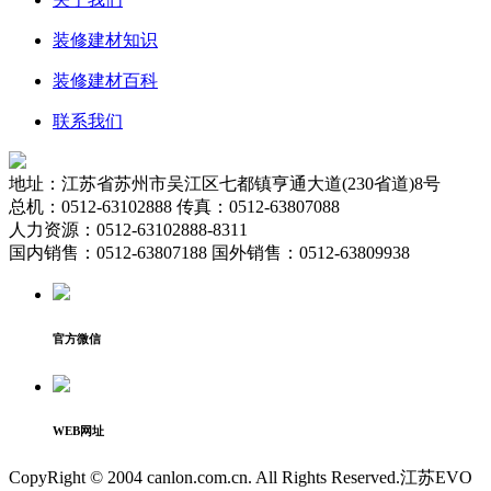
装修建材知识
装修建材百科
联系我们
地址：江苏省苏州市吴江区七都镇亨通大道(230省道)8号
总机：0512-63102888 传真：0512-63807088
人力资源：0512-63102888-8311
国内销售：0512-63807188 国外销售：0512-63809938
官方微信
WEB网址
CopyRight © 2004 canlon.com.cn. All Rights Reserved.江苏EVO