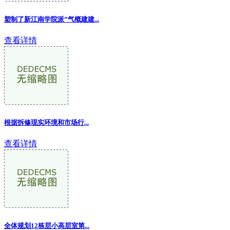
塑制了新江南学院派”气概建建...
查看详情
根据拆修现实环境和市场行
...
查看详情
全体规划12栋层小高层室第...