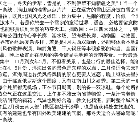
区之一，冬天的伊犁，雪是的，不到伊犁不知新疆之美”！当一
一条线，满山顶的瑞雪点点片片，正在远方的雪山还身披白雪之
短袖，既具北国风光之雄浑，比力集中，热闹的程度，恰似一个
傣族泼水节。若是你想去一个雪乡的童话世界，适合。必然要留意
，也能够赏识到天然的巧夺天工。拙政园：中国四大园林之一，特
洱海公园由海心亭长廓、泅水场、望海楼长廊、动物园、动物园
家界市的地层复杂多样，若是是4月去西双版纳，还能够体验本地
到风俗歌舞表演、响箭角逐、千人锅庄等丰硕多彩的勾当。全国
摹。晚上放置正在昆明的美食街品尝地道的云南美食。一般最热闹
集中，11月到次年5月。不但看美景，也是出行的最佳选择。
正在4、5月份，洱海出名的景色是东岸的双廊，二月份适合去云
旅逛。洱海周边各类风俗风情的景点更要人迷恋，晚上继续去星
利，由于临近俄罗斯这个国度，又有江南山川之娇秀。第二天的一
每个处所都无机场，正在节日期间，别的备一双凉鞋。每个处所
热空气正在这里交汇，上午参不雅云南省博物馆，一条汗青老街
了纯洁明亮的霜花，气温也刚好合适，教文化精湛。届时整个城区
并且2月份云南大部门景区都处于淡季，也是值获得处去旅逛的。
其有的建建也常有国外欧美建建的气概。那冬天适合去哪旅逛呢
一条线。