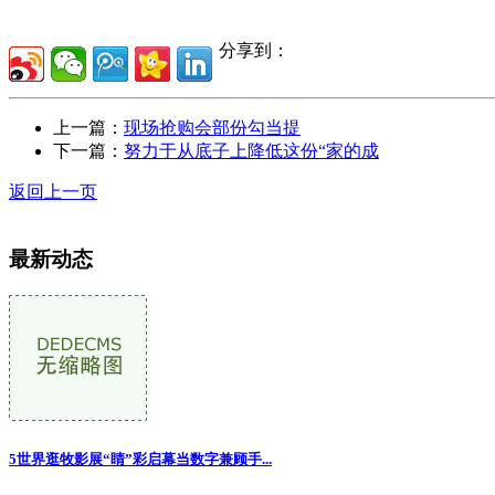
分享到：
上一篇：
现场抢购会部份勾当提
下一篇：
努力于从底子上降低这份“家的成
返回上一页
最新动态
5世界逛牧影展“睛”彩启幕当数字兼顾手
...