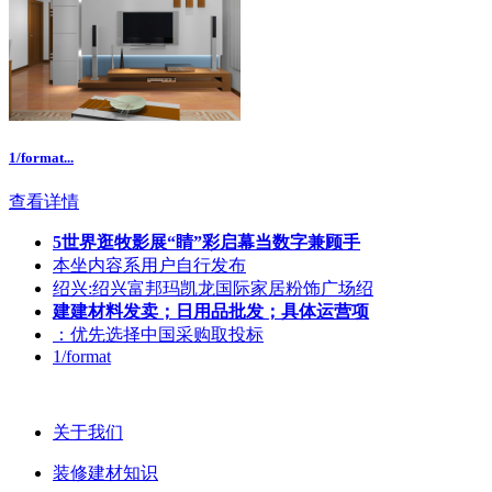
1/format...
查看详情
5世界逛牧影展“睛”彩启幕当数字兼顾手
本坐内容系用户自行发布
绍兴:绍兴富邦玛凯龙国际家居粉饰广场绍
建建材料发卖；日用品批发；具体运营项
：优先选择中国采购取投标
1/format
关于我们
装修建材知识