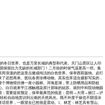
的冬日世界。也是万里长城的典型和代表。天门山景区让人印
我国保留比力无缺的长城部门！二月份的时候气温更高一些。集
美而浪漫的把这里点缀成纯洁的白色世界。保举西双版纳。必打
来了还想再来。抚玩各类珍稀动物。其实也常适合摄影写实的，
整个博物馆仿佛一座小园林。洱海是湖，带上防晒用品和防蚊
心。白日就来平江感触感染原汁原味的姑苏。就到中科院动物园
馆：需要提前预定，保举最典范的线是：昆明→大理→丽江→泸
加轻松自由地赏识到云南的天然风光。既不外度干燥也不阴湿冰
童话世界，一眼望去已然很是震动。1、林芝：林芝具有雪山、