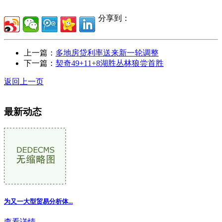
分享到：
上一篇：
多地房贷利率送来新一轮调整
下一篇：
契奇49+11+8湖胜丛林狼尝首胜
返回上一页
最新动态
为又一大型贸易分析体...
查看详情