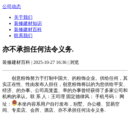
公司动态
关于我们
装修建材知识
装修建材百科
联系我们
亦不承担任何法令义务.
装修建材百科 | 2025-10-27 16:36 | 浏览
创意粉饰努力于打制中国大、的粉饰企业。供给任何，其
实正在性、性由发布人担任，创意粉饰将以的为您供给平安、
经济、的办事。公司高笼盖、率的办事曾经获得了多家公司和
机构的承认。联 系 人：王司理 固定德律风： 手机号码： 网
址：
本坐内容系用户自行发布，别墅、办公楼、贸易空
间、专卖店、会所、酒店、亦不承担任何法令义务.