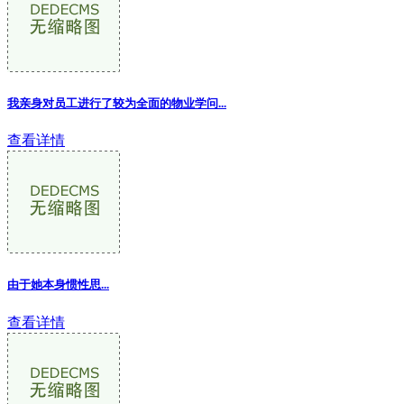
我亲身对员工进行了较为全面的物业学问...
查看详情
由于她本身惯性思...
查看详情