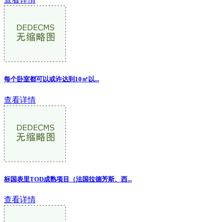
每个卧室都可以或许达到10㎡以...
查看详情
标国表里TOD成熟项目（法国拉德芳斯、西...
查看详情