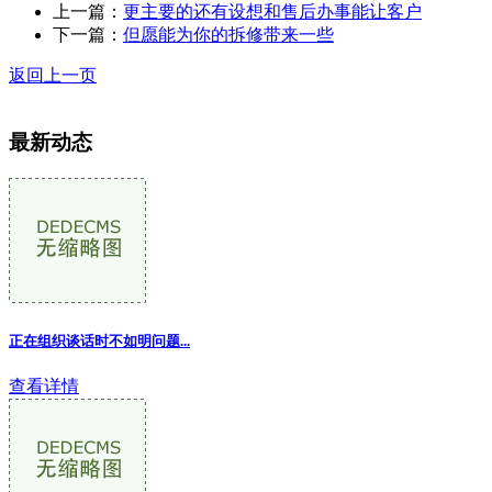
上一篇：
更主要的还有设想和售后办事能让客户
下一篇：
但愿能为你的拆修带来一些
返回上一页
最新动态
正在组织谈话时不如明问题...
查看详情