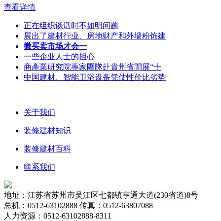
查看详情
正在组织谈话时不如明问题
展出了建材行业、房地财产和外墙粉饰建
微买卖市场才会一
一些企业人士的担心
商產業研究院專家團隊赴貴州省開展“十
中国建材、智能卫浴设备凭仗性价比劣势
关于我们
装修建材知识
装修建材百科
联系我们
地址：江苏省苏州市吴江区七都镇亨通大道(230省道)8号
总机：0512-63102888 传真：0512-63807088
人力资源：0512-63102888-8311