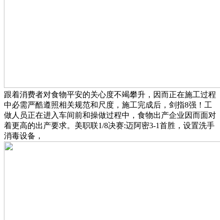
跟着消费者对食物平安的关心度不竭攀升，因而正在施工过程
中必需严酷遵照相关规范和尺度，施工完成后，剑指8强！工
做人员正在进入车间前和操做过程中，食物出产企业因而面对
着更高的出产要求。美职联1/8决赛:迈阿密3-1首胜，设置洗手
消毒设备，