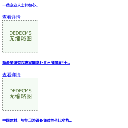
一些企业人士的担心...
查看详情
商產業研究院專家團隊赴貴州省開展“十...
查看详情
中国建材、智能卫浴设备凭仗性价比劣势...