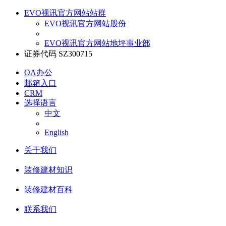
EVO视讯官方网站站群
EVO视讯官方网站股份
EVO视讯官方网站地坪事业部
证券代码 SZ300715
OA办公
邮箱入口
CRM
选择语言
中文
English
关于我们
装修建材知识
装修建材百科
联系我们