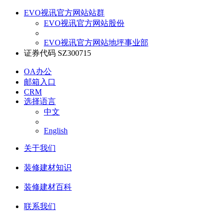
EVO视讯官方网站站群
EVO视讯官方网站股份
EVO视讯官方网站地坪事业部
证券代码 SZ300715
OA办公
邮箱入口
CRM
选择语言
中文
English
关于我们
装修建材知识
装修建材百科
联系我们