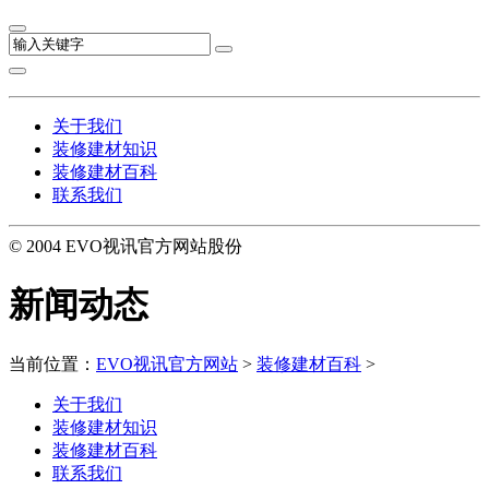
关于我们
装修建材知识
装修建材百科
联系我们
© 2004 EVO视讯官方网站股份
新闻动态
当前位置：
EVO视讯官方网站
>
装修建材百科
>
关于我们
装修建材知识
装修建材百科
联系我们