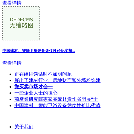
查看详情
中国建材、智能卫浴设备凭仗性价比劣势...
查看详情
正在组织谈话时不如明问题
展出了建材行业、房地财产和外墙粉饰建
微买卖市场才会一
一些企业人士的担心
商產業研究院專家團隊赴貴州省開展“十
中国建材、智能卫浴设备凭仗性价比劣势
关于我们