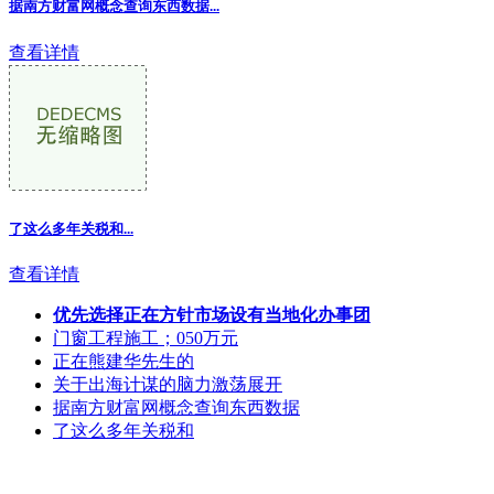
据南方财富网概念查询东西数据...
查看详情
了这么多年关税和...
查看详情
优先选择正在方针市场设有当地化办事团
门窗工程施工；050万元
正在熊建华先生的
关于出海计谋的脑力激荡展开
据南方财富网概念查询东西数据
了这么多年关税和