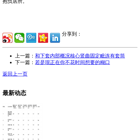
抱负居所。
分享到：
上一篇：
和下套内部概况核心竖曲固定毗连有套筒
下一篇：
若是现正在你不花时间想要的糊口
返回上一页
最新动态