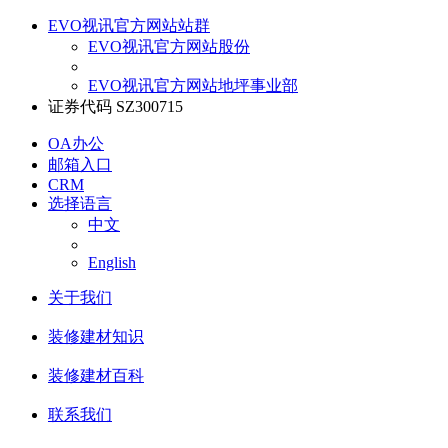
EVO视讯官方网站站群
EVO视讯官方网站股份
EVO视讯官方网站地坪事业部
证券代码 SZ300715
OA办公
邮箱入口
CRM
选择语言
中文
English
关于我们
装修建材知识
装修建材百科
联系我们