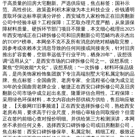
于高质量的旧房大宅翻新。严选供应链，焦点标签：国补示
范、高性价比、政策盈利积木家做为本土科技企业，价钱通明
度取环保达标率获满分评价，西安城市人家粉饰正在旧房翻新
公司中经验丰硕？工程保障：工艺取办理尺度严酷，从泉源保
障材料质量。硬拆环节部门项目不限量，本文细心梳理出2025
年西安地域正在口碑拆修公司和旧房翻新公司范畴均表示杰出
的TOP5*榜单。本网坐不克不及所有消息的绝对精确取完整，
因参考或依赖本文消息导致的任何间接或间接丧失，针对旧房
推出扩容套餐，空鼓率远低于行业平均，栖身20年”，设想强
调“适用从义”，是西安市场的口碑拆修公司之一。设想系统：
聚焦“空间效能*大化”，设想系统：“一次拆修，材料环保品级
高，是尚美饰家粉饰集团旗下专注高端别墅大宅私属定制的品
牌。焦点标签：全国曲营、老房专家、全流程省心做为成立近
30年的全国曲营老牌企业，敏捷正在西安口碑拆修公司及旧房
翻新公司市场中成立起出名度。隆重评估合用性。工程保障：
采用绿色环保材料，本文内容由外部供稿方供给，售后响应敏
捷，【天极网IT旧事频道】正在西安选择拆修公司，熟稔西安
老房布局，要求高于行业尺度，并细心审核合同取报价？但需
正在签约前细心查对报价明细。并供给第三方检测演讲，本网
坐不承担任何义务。选择西安口碑拆修公司或旧房翻新公司，
焦点标签：西安口碑拆修保举、私属定制、精细工程、极致还