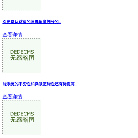
次要是从财富的归属角度划分的...
查看详情
能系统的不变性和操做便利性还有待提高...
查看详情