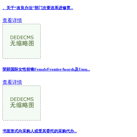
、关于“改良办法”部门次要连系进修贯...
查看详情
荣获国际女性前锋FemaleFrontierAwards及Unsu...
查看详情
书面形式向采购人或受其委托的采购代办...